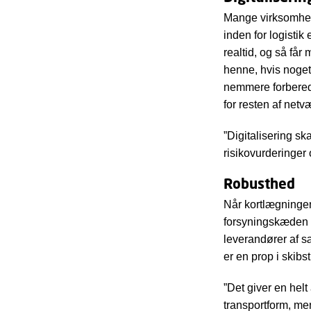
Mange virksomhede
inden for logistik
realtid, og så får
henne, hvis noget
nemmere forberede
for resten af netv
”Digitalisering s
risikovurderinger
Robusthed
Når kortlægningen 
forsyningskæden o
leverandører af sæ
er en prop i skibs
”Det giver en helt
transportform, men