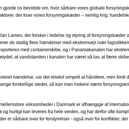
gjorde os bevidste om, hvor sårbare vores globale forsyningsk
aktorer, der truer vores forsyningskæder – nemlig krig, handelsko
.
llan Larsen, der forsker i ledelse og styring af forsyningskæder 
r de stadig flere hændelser med ekstremvejr især logistikken.
sporteres med containerskibe, og i Panamakanalen har ekstrem
betydet, at vandstanden i kanalen har været så lav, at færre skib
soleret hændelse, var det relativt simpelt at håndtere, men fordi
ange forskellige steder, så kan man risikere større forsyningskris
mellemstore virksomheder i Danmark er afhængige af internatio
 og hurtigt kan leveres fra hele verden, og har derfor ofte komp
er er sårbare over for forstyrrelser - også over for konflikter, de