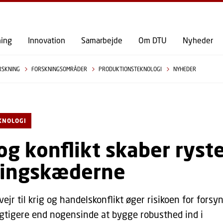
GÅ TIL PRIMÆRT INDHOLD (TRYK ENTER).
ning
Innovation
Samarbejde
Om DTU
Nyheder
RSKNING
FORSKNINGSOMRÅDER
PRODUKTIONSTEKNOLOGI
NYHEDER
KNOLOGI
og konflikt skaber ryste
ningskæderne
vejr til krig og handelskonflikt øger risikoen for forsy
vigtigere end nogensinde at bygge robusthed ind i