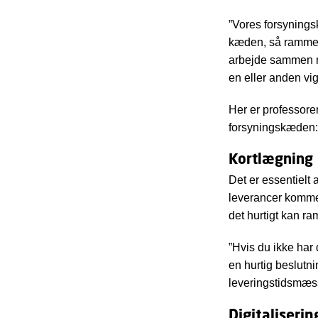
”Vores forsyningsk
kæden, så rammer 
arbejde sammen m
en eller anden vi
Her er professore
forsyningskæden:
Kortlægning
Det er essentielt 
leverancer kommer
det hurtigt kan 
”Hvis du ikke har 
en hurtig beslutn
leveringstidsmæss
Digitaliserin