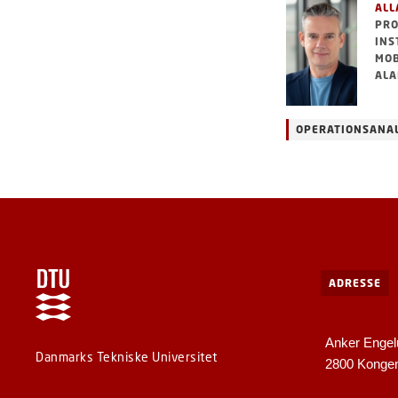
ALL
PRO
INS
MOB
ALA
OPERATIONSANA
ADRESSE
Anker Engel
Danmarks Tekniske Universitet
2800 Konge