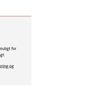
muligt for
gt.
ering og