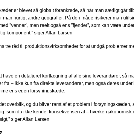
æder er blevet så globalt forankrede, så når man særligt går til
man hurtigt andre geografier. På den måde risikerer man utilsigt
ed ”venner”, men reelt også ens ”fjender”, som kan være under
gtig komponent,” siger Allan Larsen.
ns tre råd til produktionsvirksomheder for at undgå problemer m
at have en detaljeret kortlægning af alle sine leverandører, så 
 fra – ikke kun fra direkte leverandører, men også deres under
ramme ens egen forsyningskæde.
det overblik, og du bliver ramt af et problem i forsyningskæden,
ing, som du ikke kender konsekvensen af – hverken økonomisk e
igt,” siger Allan Larsen.
g