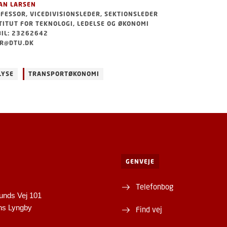
AN LARSEN
FESSOR, VICEDIVISIONSLEDER, SEKTIONSLEDER
TITUT FOR TEKNOLOGI, LEDELSE OG ØKONOMI
IL: 23262642
R@DTU.DK
LYSE
TRANSPORTØKONOMI
GENVEJE
Telefonbog
unds Vej 101
ns Lyngby
Find vej