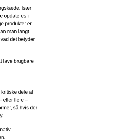
ingskæde. Især
ke opdateres i
ge produkter er
 kan man langt
hvad det betyder
at lave brugbare
kritiske dele af
eller flere –
ormer, så hvis der
y.
nativ
en.