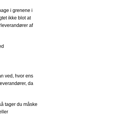
bage i grenene i
et ikke blot at
leverandører af
ed
man ved, hvor ens
leverandører, da
 så tager du måske
ller