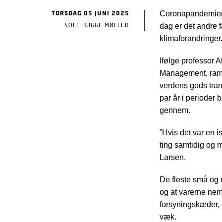
TORSDAG 05 JUNI 2025
Coronapandemien 
SOLE BUGGE MØLLER
dag er det andre f
klimaforandringer
Ifølge professor A
Management, ramme
verdens gods tran
par år i perioder 
gennem.
”Hvis det var en i
ting samtidig og m
Larsen.
De fleste små og 
og at varerne nemt
forsyningskæder, d
væk.