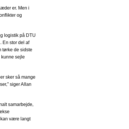
æder er. Men i
nflikter og
og logistik på DTU
 En stor del af
 tørke de sidste
e kunne sejle
 der sker så mange
er,” siger Allan
nalt samarbejde,
lekse
r kan være langt