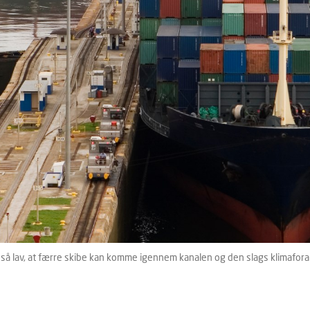
så lav, at færre skibe kan komme igennem kanalen og den slags klimafor