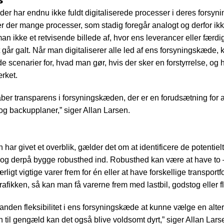
r har endnu ikke fuldt digitaliserede processer i deres forsyn
 er der mange processer, som stadig foregår analogt og derfor ik
 man ikke et retvisende billede af, hvor ens leverancer eller færdi
 går galt. Når man digitaliserer alle led af ens forsyningskæde,
 scenarier for, hvad man gør, hvis der sker en forstyrrelse, og 
ærket.
kaber transparens i forsyningskæden, der er en forudsætning for 
 og backupplaner,” siger Allan Larsen.
har givet et overblik, gælder det om at identificere de potentielt 
g derpå bygge robusthed ind. Robusthed kan være at have to – 
rligt vigtige varer frem for én eller at have forskellige transportf
trafikken, så kan man få varerne frem med lastbil, godstog eller fl
 anden fleksibilitet i ens forsyningskæde at kunne vælge en alter
 til gengæld kan det også blive voldsomt dyrt,” siger Allan Lars