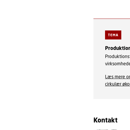
TEMA
Produktio
Produktionst
virksomheder
Læs mere om 
cirkulær øk
Kontakt