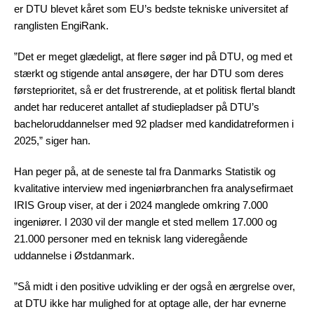
er DTU blevet kåret som EU’s bedste tekniske universitet af
ranglisten EngiRank.
”Det er meget glædeligt, at flere søger ind på DTU, og med et
stærkt og stigende antal ansøgere, der har DTU som deres
førsteprioritet, så er det frustrerende, at et politisk flertal blandt
andet har reduceret antallet af studiepladser på DTU’s
bacheloruddannelser med 92 pladser med kandidatreformen i
2025,” siger han.
Han peger på, at de seneste tal fra Danmarks Statistik og
kvalitative interview med ingeniørbranchen fra analysefirmaet
IRIS Group viser, at der i 2024 manglede omkring 7.000
ingeniører. I 2030 vil der mangle et sted mellem 17.000 og
21.000 personer med en teknisk lang videregående
uddannelse i Østdanmark.
”Så midt i den positive udvikling er der også en ærgrelse over,
at DTU ikke har mulighed for at optage alle, der har evnerne