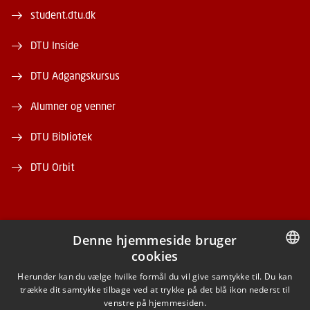
student.dtu.dk
DTU Inside
DTU Adgangskursus
Alumner og venner
DTU Bibliotek
DTU Orbit
Denne hjemmeside bruger
cookies
FACEBOOK
DANISH
Herunder kan du vælge hvilke formål du vil give samtykke til. Du kan
trække dit samtykke tilbage ved at trykke på det blå ikon nederst til
INSTAGRAM
DANISH
venstre på hjemmesiden.