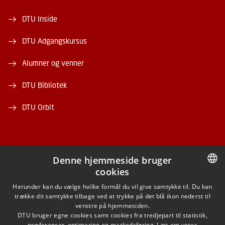
DTU Inside
DTU Adgangskursus
Alumner og venner
DTU Bibliotek
DTU Orbit
Denne hjemmeside bruger
cookies
FACEBOOK
DANISH
Herunder kan du vælge hvilke formål du vil give samtykke til. Du kan
trække dit samtykke tilbage ved at trykke på det blå ikon nederst til
INSTAGRAM
DANISH
venstre på hjemmesiden.
DTU bruger egne cookies samt cookies fra tredjepart til statistik,
ENGLISH
præferencer, optimering og markedsføring. Læs om vores