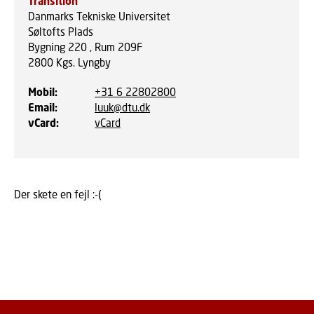
Transition
Danmarks Tekniske Universitet
Søltofts Plads
Bygning 220 , Rum 209F
2800
Kgs. Lyngby
Mobil
:
+31 6 22802800
Email
:
luuk@dtu.dk
vCard
:
vCard
Der skete en fejl :-(