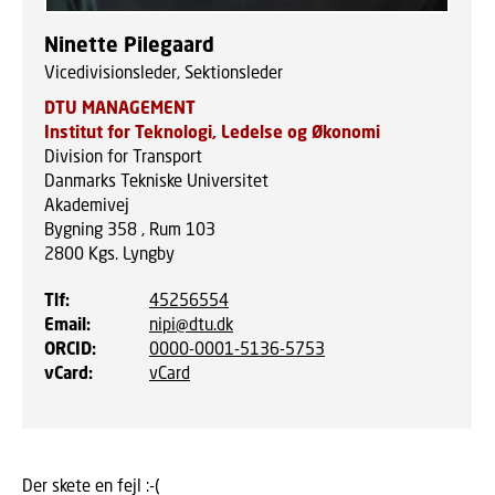
Ninette Pilegaard
Vicedivisionsleder, Sektionsleder
DTU MANAGEMENT
Institut for Teknologi, Ledelse og Økonomi
Division for Transport
Danmarks Tekniske Universitet
Akademivej
Bygning 358 , Rum 103
2800
Kgs. Lyngby
Tlf
:
45256554
Email
:
nipi@dtu.dk
ORCID
:
0000-0001-5136-5753
vCard
:
vCard
Der skete en fejl :-(