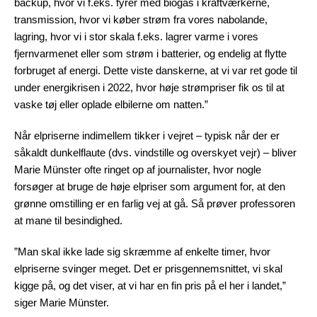
backup, hvor vi f.eks. fyrer med biogas i kraftværkerne,
transmission, hvor vi køber strøm fra vores nabolande,
lagring, hvor vi i stor skala f.eks. lagrer varme i vores
fjernvarmenet eller som strøm i batterier, og endelig at flytte
forbruget af energi. Dette viste danskerne, at vi var ret gode til
under energikrisen i 2022, hvor høje strømpriser fik os til at
vaske tøj eller oplade elbilerne om natten.”
Når elpriserne indimellem tikker i vejret – typisk når der er
såkaldt dunkelflaute (dvs. vindstille og overskyet vejr) – bliver
Marie Münster ofte ringet op af journalister, hvor nogle
forsøger at bruge de høje elpriser som argument for, at den
grønne omstilling er en farlig vej at gå. Så prøver professoren
at mane til besindighed.
”Man skal ikke lade sig skræmme af enkelte timer, hvor
elpriserne svinger meget. Det er prisgennemsnittet, vi skal
kigge på, og det viser, at vi har en fin pris på el her i landet,”
siger Marie Münster.