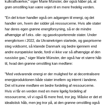
kulkraftværker,” siger Marie Münster, der også håber på, at
grøn omstilling kan være vejen til en mere fredelig verden.
”En del kriser handler også om adgangen til energi, og det
handler om, hvem der sidder på ressourcerne. Hvis alle stater
har deres egen grønne energiforsyning, så er de mindre
afhængige af f.eks. olie- og gaseksporterende stater. Under
energikrisen i 2022, da Ukrainekrigen startede, og gaspriserne
steg voldsomt, så klarede Danmark sig bedre igennem end
andre europæiske lande, fordi vi ikke var så afhængige af den
russiske gas,” siger Marie Münster, der også har et større håb
til, hvad den grønne omstilling kan medføre:
”Med vedvarende energi er der mulighed for at decentralisere
energiproduktionen både stater imellem og internt i landene.
Det vil kunne medføre en bedre fordeling af ressourcerne.
Hvis vi får en verden med en mere ligelig fordeling af
ressourcerne, vil vi også få mere fred, tror jeg. Måske er det et
idealistisk håb, men jeg tror på, at den grønne omstilling også