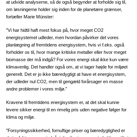
at udvide analyserne, så de også begynder at forholde sig til,
om løsningerne holder sig inden for de planetære grænser,
fortæller Marie Münster:
”Vi har hidtil haft mest fokus på, hvor meget CO2
energisystemet udleder, men hvordan påvirker det vores
planlægning af fremtidens energisystem, hvis vi f.eks. også
forholder os til, hvor mange kritiske metaller eller hvor meget
biomasse der må indgå? For vores energi skal ikke kun være
klimavenlig. Det handler også om, at vi tager højde for miljøet
generelt. Det er jo ikke bæredygtigt at have et energisystem,
der udleder nul CO2, men til gengæld forårsager en masse
andre problemer i vores miljø.”
Kravene til fremtidens energisystem er, at det skal kunne
levere sikker energi til en rimelig pris uden negative følger for
klima og miljø.
”Forsyningssikkerhed, fornuftige priser og bæredygtighed er