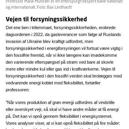
Professor Marie Münster er en efterspurgt ekspert både nationalt
og internationalt. Foto: Bax Lindhardt
Vejen til forsyningssikkerhed
Det ene ben i trilemmaet, forsyningssikkerheden, erobrede
dagsordenen i 2022, da gasleverancer som følge af Ruslands
invasion af Ukraine blev kraftigt udfordret, men
forsyningssikkerhed i energiforsyningen vil fortsat være vigtig i
den fossilfrie fremtid, når vi ikke længere kan imødekomme
den varierende efterspørgsel på strøm ved bare at skovle
mere eller mindre kul eller gas ind i kraftværkerne. Vejen til
forsyningssikkerhed i den fossilfri verden skal brolægges med
vedvarende energi koblet med fleksibilitet, fortæller
professoren:
”Når vores produktion af grøn energi udfordres af vindstille
eller overskyet vejr, så skal vi have andre måder at få energi
på. Det kan vi opnå gennem fleksibilitet i energisystemet.
Vores analyser viser, at vi kan opnå fleksibilitet på fire måder: