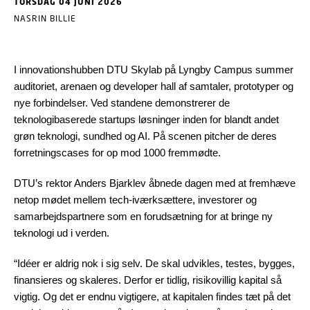
TORSDAG 04 JUNI 2026
NASRIN BILLIE
I innovationshubben DTU Skylab på Lyngby Campus summer
auditoriet, arenaen og developer hall af samtaler, prototyper og
nye forbindelser. Ved standene demonstrerer de
teknologibaserede startups løsninger inden for blandt andet
grøn teknologi, sundhed og AI. På scenen pitcher de deres
forretningscases for op mod 1000 fremmødte.
DTU’s rektor Anders Bjarklev åbnede dagen med at fremhæve
netop mødet mellem tech-iværksættere, investorer og
samarbejdspartnere som en forudsætning for at bringe ny
teknologi ud i verden.
“Idéer er aldrig nok i sig selv. De skal udvikles, testes, bygges,
finansieres og skaleres. Derfor er tidlig, risikovillig kapital så
vigtig. Og det er endnu vigtigere, at kapitalen findes tæt på det