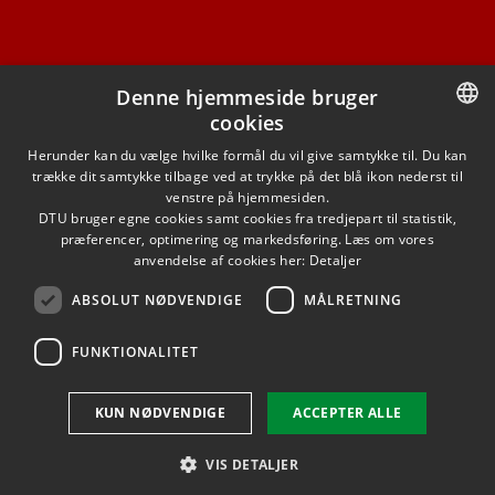
Denne hjemmeside bruger
cookies
FACEBOOK
DANISH
Herunder kan du vælge hvilke formål du vil give samtykke til. Du kan
trække dit samtykke tilbage ved at trykke på det blå ikon nederst til
INSTAGRAM
DANISH
venstre på hjemmesiden.
DTU bruger egne cookies samt cookies fra tredjepart til statistik,
ENGLISH
præferencer, optimering og markedsføring. Læs om vores
LINKEDIN
anvendelse af cookies her:
Detaljer
ABSOLUT NØDVENDIGE
MÅLRETNING
YOUTUBE
FUNKTIONALITET
Brug af personoplysninger
KUN NØDVENDIGE
ACCEPTER ALLE
Cookieoversigt
Tilgængelighedserklæring
VIS DETALJER