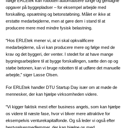
Ifølge ERLEtek kan robotten automatisere tunge og gentagne
opgaver på byggepladser – for eksempel arbejde med
forskalling, opsætning og betonstøbning. Målet er ikke at
erstatte medarbejderne, men at gøre dem i stand til at
producere mere med mindre fysisk belastning.
“Hos ERLEtek mener vi, at vi skal opkvalificere
medarbejderne, så vi kan producere mere og følge med de
krav og det byggeri, der venter. I stedet for at have mange
bygningsarbejdere til at bygge forskallingen, sætte den op og
støbe betonen, kan vi bruge robotten til at udføre det manuelle
arbejde,” siger Lasse Olsen.
For ERLEtek handler DTU Startup Day især om at møde de
mennesker, der kan hjælpe virksomheden videre.
“Vi kigger faktisk mest efter business angels, som kan hjælpe
os videre til næste fase, hvor vi bliver mere attraktive for
eksempelvis venturekapitalfonde. Og så leder vi også efter
bestyrelsesmedlemmer, der kan hjælpe os med