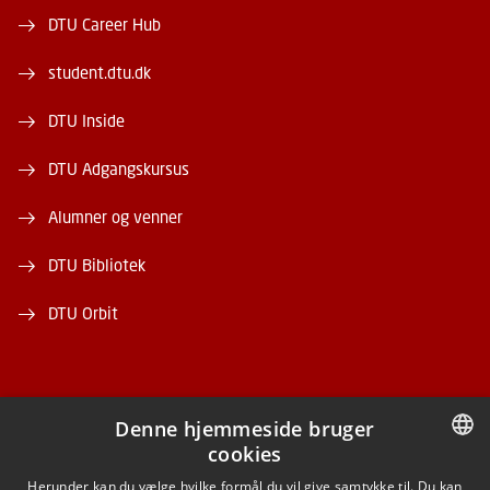
DTU Career Hub
student.dtu.dk
DTU Inside
DTU Adgangskursus
Alumner og venner
DTU Bibliotek
DTU Orbit
Denne hjemmeside bruger
cookies
FACEBOOK
DANISH
Herunder kan du vælge hvilke formål du vil give samtykke til. Du kan