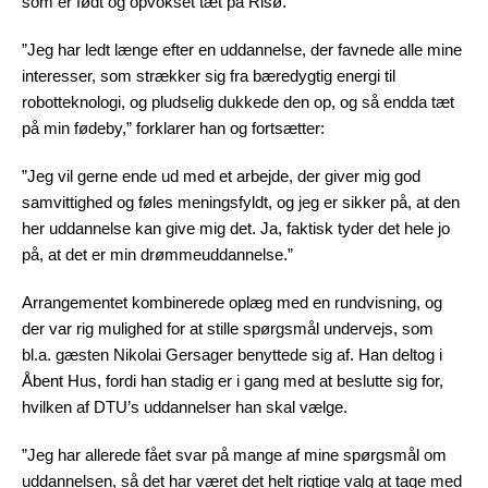
som er født og opvokset tæt på Risø.
”Jeg har ledt længe efter en uddannelse, der favnede alle mine
interesser, som strækker sig fra bæredygtig energi til
robotteknologi, og pludselig dukkede den op, og så endda tæt
på min fødeby,” forklarer han og fortsætter:
”Jeg vil gerne ende ud med et arbejde, der giver mig god
samvittighed og føles meningsfyldt, og jeg er sikker på, at den
her uddannelse kan give mig det. Ja, faktisk tyder det hele jo
på, at det er min drømmeuddannelse.”
Arrangementet kombinerede oplæg med en rundvisning, og
der var rig mulighed for at stille spørgsmål undervejs, som
bl.a. gæsten Nikolai Gersager benyttede sig af. Han deltog i
Åbent Hus, fordi han stadig er i gang med at beslutte sig for,
hvilken af DTU’s uddannelser han skal vælge.
”Jeg har allerede fået svar på mange af mine spørgsmål om
uddannelsen, så det har været det helt rigtige valg at tage med