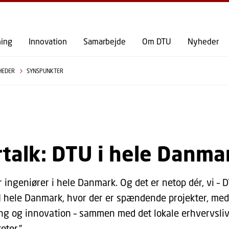
GÅ TIL PRIMÆRT INDHOLD (TRYK ENTER).
ning
Innovation
Samarbejde
Om DTU
Nyheder
HEDER
SYNSPUNKTER
talk: DTU i hele Danma
r ingeniører i hele Danmark. Og det er netop dér, vi – 
 I hele Danmark, hvor der er spændende projekter, me
ing og innovation – sammen med det lokale erhvervsl
eter.”