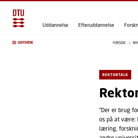
Uddannelse
Efteruddannelse
Forsk
UDFORSK
FORSIDE
NY
REKTORTALK
Rektor
”Der er brug fo
os på at være:
læring, forskn
andre universit