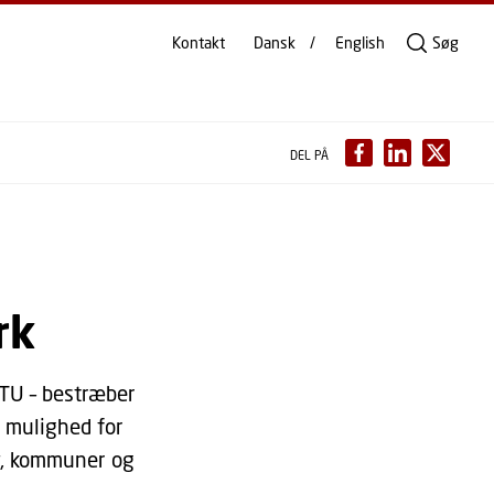
Kontakt
Dansk
English
Søg
DEL PÅ
rk
DTU – bestræber
d mulighed for
iv, kommuner og