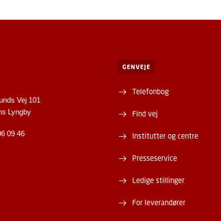
GENVEJE
Telefonbog
unds Vej 101
ns Lyngby
Find vej
06 09 46
Institutter og centre
Presseservice
Ledige stillinger
For leverandører