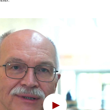
Hov, denne funktion kræver cookies
 skal du ændre dit
cookie-samtykke
til at tillade funktionalitet 