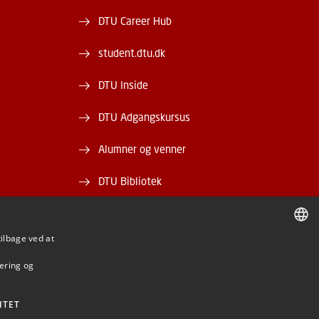
DTU Career Hub
student.dtu.dk
DTU Inside
DTU Adgangskursus
Alumner og venner
DTU Bibliotek
DTU Orbit
tilbage ved at
DANISH
mering og
DANISH
ENGLISH
ITET