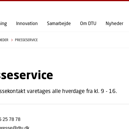
GÅ TIL PRIMÆRT INDHOLD (TRYK ENTER).
ning
Innovation
Samarbejde
Om DTU
Nyheder
HEDER
PRESSESERVICE
sseservice
ssekontakt varetages alle hverdage fra kl. 9 - 16.
45 25 78 78
presse@dtu.dk