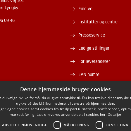
unds Vej 101
ns Lyngby
Find vej
06 09 46
Institutter og centre
Presseservice
Ledige stillinger
For leverandører
EAN numre
Webshop
Denne hjemmeside bruger cookies
du vælge hvilke formål du vil give samtykke til. Du kan trække dit samtykke 
DTU Serviceportal
trykke på det blå ikon nederst til venstre på hjemmesiden.
er egne cookies samt cookies fra tredjepart til statistik, præferencer, opti
markedsføring. Læs om vores anvendelse af cookies her:
Detaljer
ABSOLUT NØDVENDIGE
MÅLRETNING
FUNKTIONAL