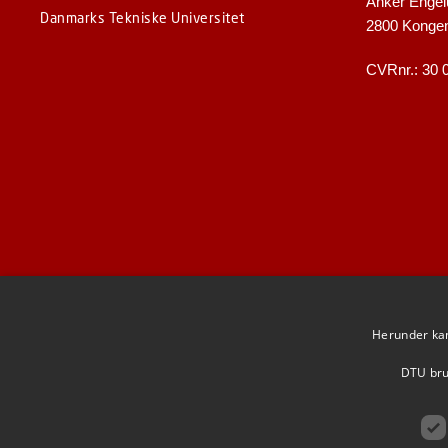
Anker Engel
Danmarks Tekniske Universitet
2800 Konge
CVRnr.: 30 
Herunder kan 
DTU brug