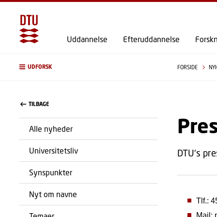
Uddannelse
Efteruddannelse
Forsk
UDFORSK
FORSIDE
NY
TILBAGE
Pre
Alle nyheder
Universitetsliv
DTU's pre
Synspunkter
Nyt om navne
Tlf.: 
Temaer
Mail: