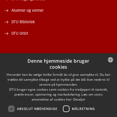
Alumner og venner
DTU Bibliotek
DTU Orbit
Denne hjemmeside bruger
cookies
FACEBOOK
DANISH
Herunder kan du vælge hvilke formål du vil give samtykke til. Du kan
trække dit samtykke tilbage ved at trykke på det blå ikon nederst til
INSTAGRAM
DANISH
venstre på hjemmesiden.
DTU bruger egne cookies samt cookies fra tredjepart til statistik,
ENGLISH
præferencer, optimering og markedsføring. Læs om vores
LINKEDIN
anvendelse af cookies her:
Detaljer
ABSOLUT NØDVENDIGE
MÅLRETNING
YOUTUBE