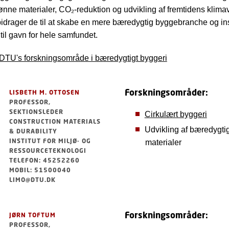
ønne materialer, CO₂-reduktion og udvikling af fremtidens klima
idrager de til at skabe en mere bæredygtig byggebranche og in
til gavn for hele samfundet.
DTU's forskningsområde i bæredygtigt byggeri
Forskningsområder:
LISBETH M. OTTOSEN
PROFESSOR,
SEKTIONSLEDER
Cirkulært byggeri
CONSTRUCTION MATERIALS
Udvikling af bæredygti
& DURABILITY
INSTITUT FOR MILJØ- OG
materialer
RESSOURCETEKNOLOGI
TELEFON: 45252260
MOBIL: 51500040
LIMO@DTU.DK
Forskningsområder:
JØRN TOFTUM
PROFESSOR,