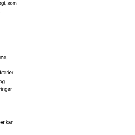
ogi, som
.
me,
kterier
 og
ringer
der kan