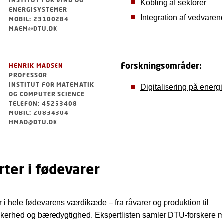
INSTITUT FOR VIND OG
Kobling af sektorer
ENERGISYSTEMER
Integration af vedvaren
MOBIL: 23100284
MAEM@DTU.DK
Forskningsområder:
HENRIK MADSEN
PROFESSOR
INSTITUT FOR MATEMATIK
Digitalisering på ener
OG COMPUTER SCIENCE
TELEFON: 45253408
MOBIL: 20834304
HMAD@DTU.DK
ter i fødevarer
 i hele fødevarens værdikæde – fra råvarer og produktion til
kkerhed og bæredygtighed. Ekspertlisten samler DTU-forskere 