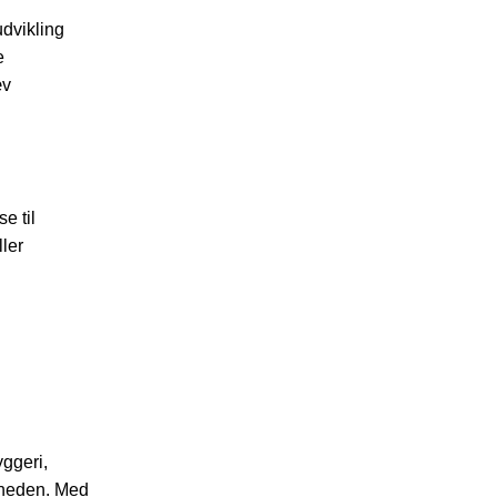
udvikling
e
æv
e til
ler
ggeri,
igheden. Med