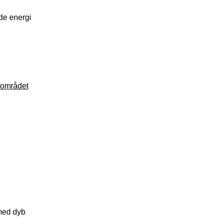
de energi
giområdet
med dyb