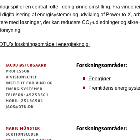
ogi spiller en central rolle i den grønne omstilling. Fra vindene
il digitalisering af energisystemer og udvikling af Power-to-X, ar
ere med løsninger, der kan reducere CO₂-udledninger og sikre e
forsyning.
DTU's forskningsområde i energiteknolgi
Forskningsområder:
JACOB ØSTERGAARD
PROFESSOR,
DIVISIONSCHEF
Energiøer
INSTITUT FOR VIND OG
Fremtidens energisyst
ENERGISYSTEMER
TELEFON: 45253501
MOBIL: 25130501
JAOS@DTU.DK
Forskningsområder:
MARIE MÜNSTER
SEKTIONSLEDER