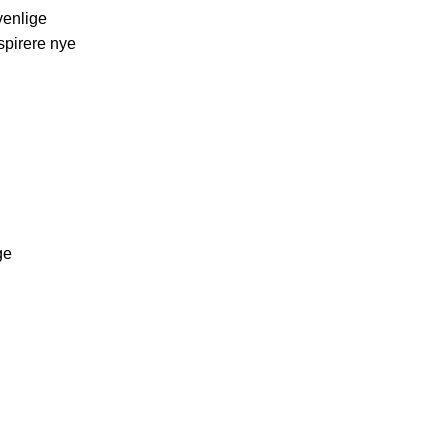
venlige
spirere nye
ge