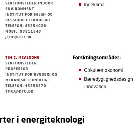
SEKTIONSLEDER INDOOR
Indeklima
ENVIRONMENT
INSTITUT FOR MILJØ- OG
RESSOURCETEKNOLOGI
TELEFON: 45254028
MOBIL: 93511543
JTOF@DTU.DK
Forskningsområder:
TIM C. MCALOONE
SEKTIONSLEDER,
PROFESSOR
Cirkulært økonomi
INSTITUT FOR BYGGERI OG
Bæredygtighedsdesign
MEKANISK TEKNOLOGI
TELEFON: 45256270
innovation
TMCA@DTU.DK
ter i energiteknologi