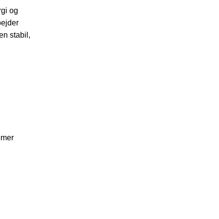
rgi og
bejder
n stabil,
emer