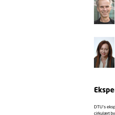
Eksper
DTU’s ekspe
cirkulært b