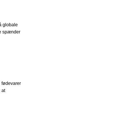
å globale
de spænder
 fødevarer
 at