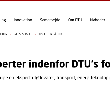
GÅ TIL PRIMÆRT INDHOLD (TRYK ENTER).
ning
Innovation
Samarbejde
Om DTU
Nyheder
HEDER
PRESSESERVICE
EKSPERTER PÅ DTU
erter indenfor DTU's 
uge en ekspert i fødevarer, transport, energiteknologi,