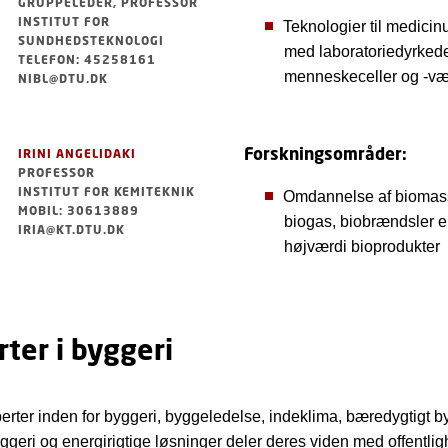
GRUPPELEDER, PROFESSOR
INSTITUT FOR
Teknologier til medicin
SUNDHEDSTEKNOLOGI
med laboratoriedyrked
TELEFON: 45258161
menneskeceller og -v
NIBL@DTU.DK
Forskningsområder:
IRINI ANGELIDAKI
PROFESSOR
INSTITUT FOR KEMITEKNIK
Omdannelse af biomass
MOBIL: 30613889
biogas, biobrændsler el
IRIA@KT.DTU.DK
højværdi bioprodukter
ter i byggeri
rter inden for byggeri, byggeledelse, indeklima, bæredygtigt by
yggeri og energirigtige løsninger deler deres viden med offentl