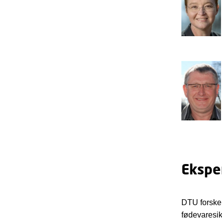
Eksper
DTU forsker
fødevaresi