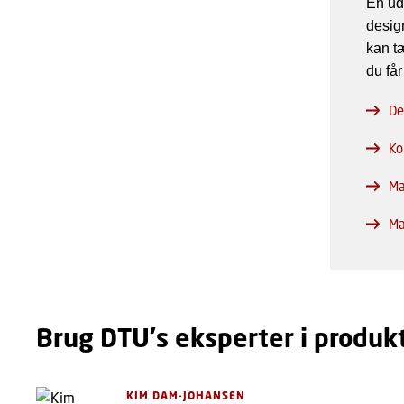
En ud
desig
kan tæ
du får
De
Ko
Ma
Ma
Brug DTU's eksperter i produk
KIM DAM-JOHANSEN