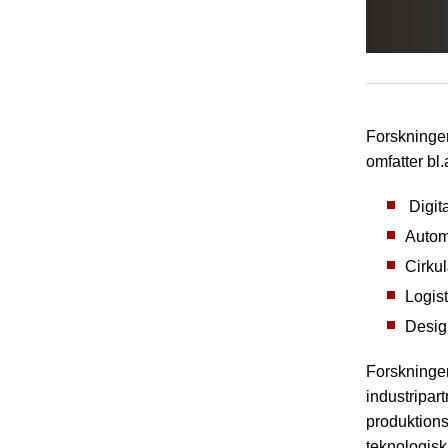
Forskningen
omfatter bl.
Digita
Autom
Cirku
Logis
Desig
Forskninge
industripart
produktions
teknologisk