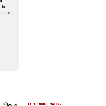
ne
 du
igesom
i
JESPER HENRI HATTEL