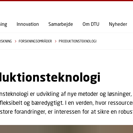
GÅ TIL PRIMÆRT INDHOLD (TRYK ENTER).
ning
Innovation
Samarbejde
Om DTU
Nyheder
RSKNING
FORSKNINGSOMRÅDER
PRODUKTIONSTEKNOLOGI
duktionsteknologi
nsteknologi er udvikling af nye metoder og løsninger, 
, fleksibelt og bæredygtigt. I en verden, hvor ressourc
store forandringer, er interessen for at sikre en robu