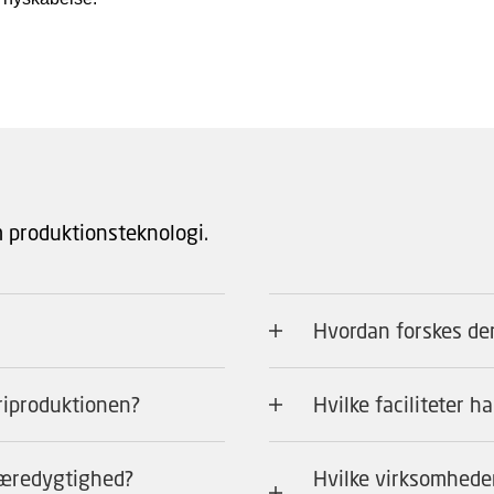
 produktionsteknologi.
Hvordan forskes der
triproduktionen?
Hvilke faciliteter h
bæredygtighed?
Hvilke virksomhed