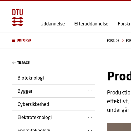
Uddannelse
Efteruddannelse
Forsk
UDFORSK
FORSIDE
FO
TILBAGE
Pro
Bioteknologi
Byggeri
Produktio
effektivt
Cybersikkerhed
undergår 
Elektroteknologi
Energiteknologi