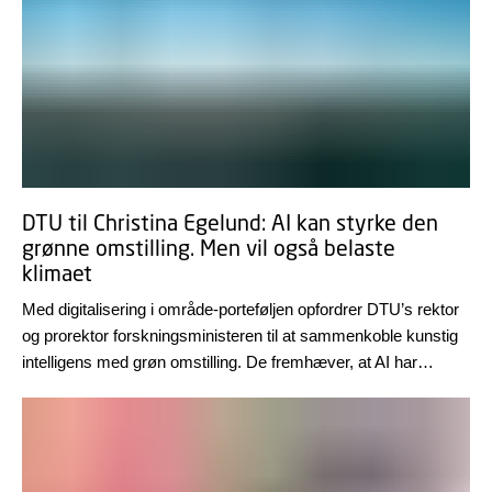
DTU til Christina Egelund: AI kan styrke den
grønne omstilling. Men vil også belaste
klimaet
Med digitalisering i område-porteføljen opfordrer DTU’s rektor
og prorektor forskningsministeren til at sammenkoble kunstig
intelligens med grøn omstilling. De fremhæver, at AI har
potentiale til at accelerere den grønne omstilling - men også
belaste klimaet.