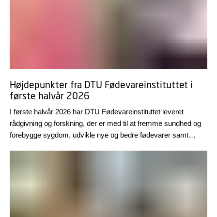
Højdepunkter fra DTU Fødevareinstituttet i
første halvår 2026
I første halvår 2026 har DTU Fødevareinstituttet leveret
rådgivning og forskning, der er med til at fremme sundhed og
forebygge sygdom, udvikle nye og bedre fødevarer samt
skabe mere bæredygtige teknologiske løsninger i
verdensklasse. Med et tilbagekig på nogle højdepunkter fra de
første seks måneder ønskes alle en rigtig god sommer!