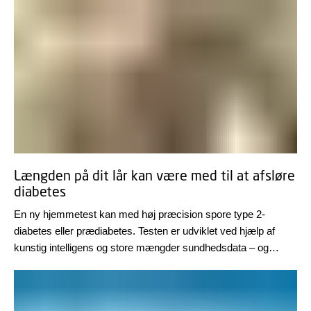
Længden på dit lår kan være med til at afsløre
diabetes
En ny hjemmetest kan med høj præcision spore type 2-
diabetes eller prædiabetes. Testen er udviklet ved hjælp af
kunstig intelligens og store mængder sundhedsdata – og
overrasker ved, at man bl.a. skal måle længden på sit lår.