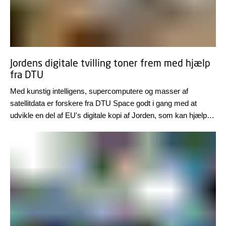
Jordens digitale tvilling toner frem med hjælp
fra DTU
Med kunstig intelligens, supercomputere og masser af
satellitdata er forskere fra DTU Space godt i gang med at
udvikle en del af EU's digitale kopi af Jorden, som kan hjælpe
forskere og beslutningstagere med at forudsige
konsekvenserne af klimaforandringer og teste løsninger, før de
bliver til virkelighed.