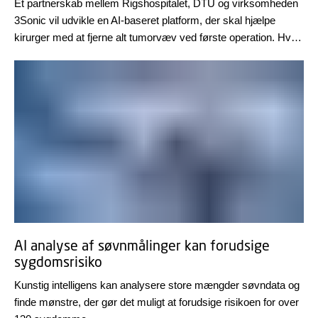
Et partnerskab mellem Rigshospitalet, DTU og virksomheden
3Sonic vil udvikle en AI-baseret platform, der skal hjælpe
kirurger med at fjerne alt tumorvæv ved første operation. Hvis
projektet lykkes, vil det betyde højere overlevelsesrater, bedre
livskvalitet for patienterne og markante besparelser i
sundhedsvæsenet. Innovationsfonden investerer 30 mio. kr. i
projektet.
AI analyse af søvnmålinger kan forudsige
sygdomsrisiko
Kunstig intelligens kan analysere store mængder søvndata og
finde mønstre, der gør det muligt at forudsige risikoen for over