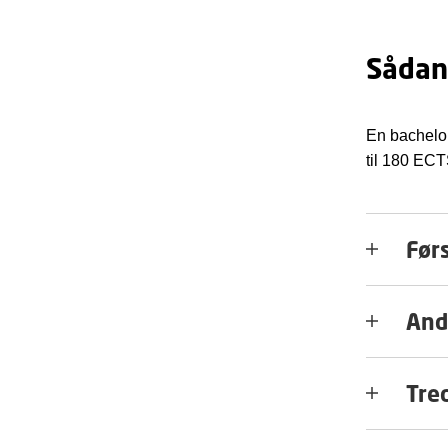
Sådan
En bachelor 
til 180 ECT
Førs
And
Tred