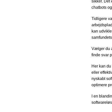
sikker. Det
chatbots og 
Tidligere va
arbejdsplads
kan udvikle
samfundets 
Vælger du a
finde svar 
Her kan du 
eller effek
nyskabt soft
optimere pr
I en blandin
softwareløs