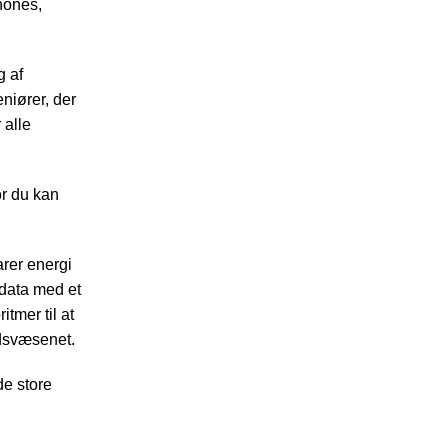
phones,
g af
eniører, der
 alle
or du kan
arer energi
 data med et
tmer til at
edsvæsenet.
de store