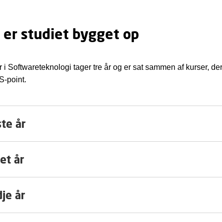
 er studiet bygget op
i Softwareteknologi tager tre år og er sat sammen af kurser, der 
S-point.
te år
et år
je år