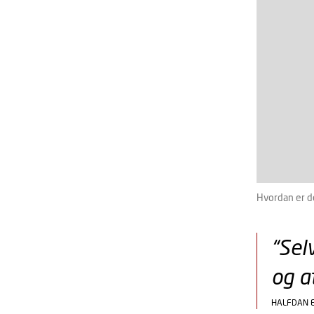
Hvordan er d
“Selv
og a
HALFDAN E