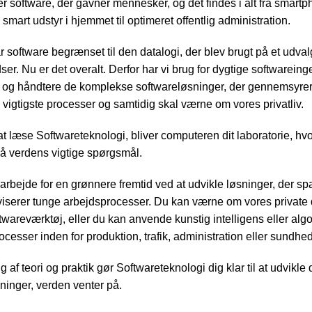
 er software, der gavner mennesker, og det findes i alt fra smart
smart udstyr i hjemmet til optimeret offentlig administration.
r software begrænset til den datalogi, der blev brugt på et udval
er. Nu er det overalt. Derfor har vi brug for dygtige softwareing
 og håndtere de komplekse softwareløsninger, der gennemsyrer
vigtigste processer og samtidig skal værne om vores privatliv.
t læse Softwareteknologi, bliver computeren dit laboratorie, hv
på verdens vigtige spørgsmål.
arbejde for en grønnere fremtid ved at udvikle løsninger, der sp
tiviserer tunge arbejdsprocesser. Du kan værne om vores private
wareværktøj, eller du kan anvende kunstig intelligens eller algori
ocesser inden for produktion, trafik, administration eller sundh
g af teori og praktik gør Softwareteknologi dig klar til at udvikle 
ninger, verden venter på.