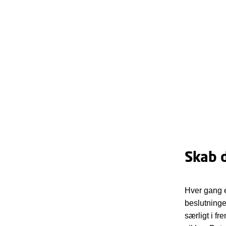
Skab 
Hver gang e
beslutninger
særligt i f