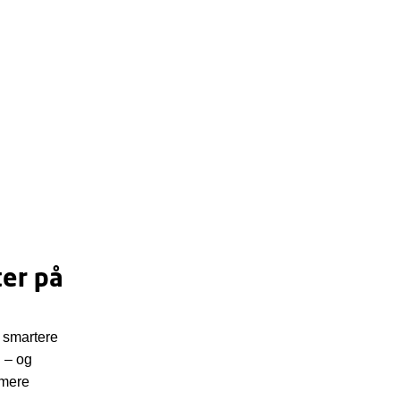
ter på
 smartere
g – og
 mere