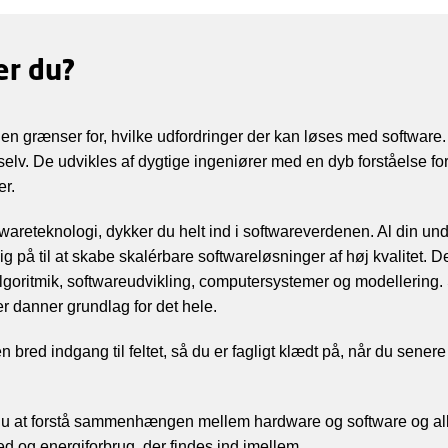
er du?
en grænser for, hvilke udfordringer der kan løses med software
 selv. De udvikles af dygtige ingeniører med en dyb forståelse fo
er.
wareteknologi, dykker du helt ind i softwareverdenen. Al din und
ig på til at skabe skalérbare softwareløsninger af høj kvalitet. D
goritmik, softwareudvikling, computersystemer og modellering.
r danner grundlag for det hele.
en bred indgang til feltet, så du er fagligt klædt på, når du sener
du at forstå sammenhængen mellem hardware og software og alle
ed og energiforbrug, der findes ind imellem.