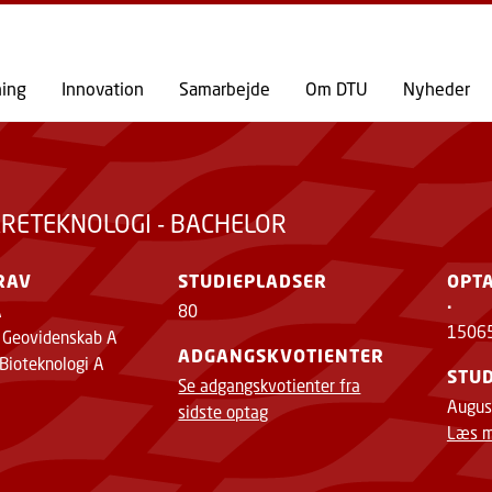
GÅ TIL PRIMÆRT INDHOLD (TRYK ENTER).
ning
Innovation
Samarbejde
Om DTU
Nyheder
RETEKNOLOGI - BACHELOR
RAV
STUDIEPLADSER
OPT
.
A
80
1506
r Geovidenskab A
ADGANGSKVOTIENTER
 Bioteknologi A
STUD
Se adgangskvotienter fra
Augus
sidste optag
Læs m