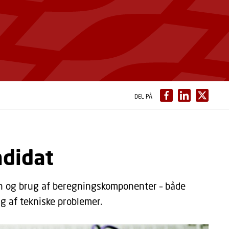
DEL PÅ
ndidat
n og brug af beregningskomponenter – både
g af tekniske problemer.