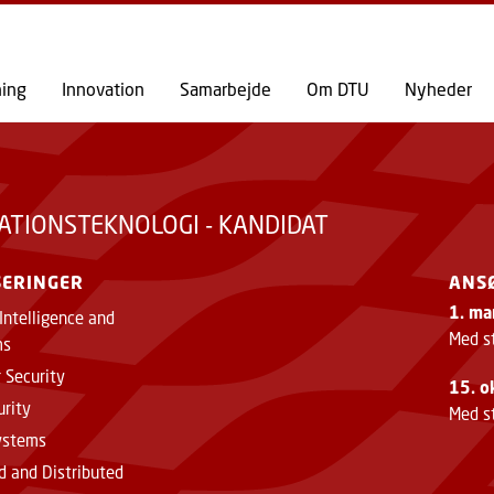
GÅ TIL PRIMÆRT INDHOLD (TRYK ENTER).
ning
Innovation
Samarbejde
Om DTU
Nyheder
ATIONSTEKNOLOGI - KANDIDAT
SERINGER
ANS
1. ma
 Intelligence and
Med s
ms
 Security
15. o
urity
Med st
Systems
 and Distributed