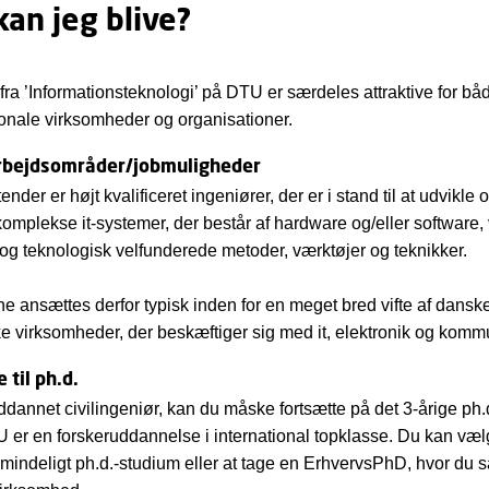
an jeg blive?
fra ’Informationsteknologi’ på DTU er særdeles attraktive for b
ionale virksomheder og organisationer.
rbejdsområder/jobmuligheder
ender er højt kvalificeret ingeniører, der er i stand til at udvikle 
omplekse it-systemer, der består af hardware og/eller software,
k og teknologisk velfunderede metoder, værktøjer og teknikker.
e ansættes derfor typisk inden for en meget bred vifte af dansk
 virksomheder, der beskæftiger sig med it, elektronik og komm
 til ph.d.
ddannet civilingeniør, kan du måske fortsætte på det 3-årige ph.d
er en forskeruddannelse i international topklasse. Du kan væ
almindeligt ph.d.-studium eller at tage en ErhvervsPhD, hvor du s