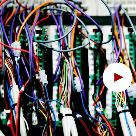
Hov, denne funktion kr
For at se indholdet skal du ændre dit
cookie-samtykke
til at