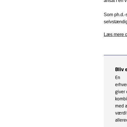
ansat i en 
Som ph.d.-s
selvstændig
Læs mere 
Bliv
En
erhve
giver 
kombi
med a
værdi
allere