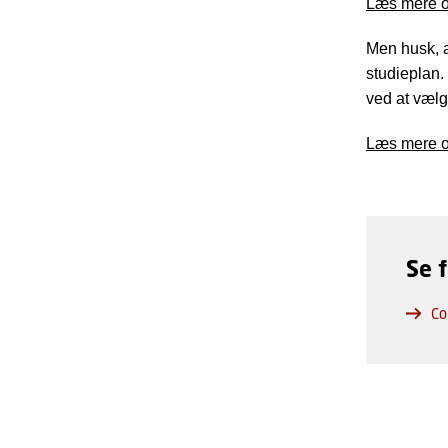
Læs mere o
Men husk, a
studieplan.
ved at vælg
Læs mere o
Se 
Co