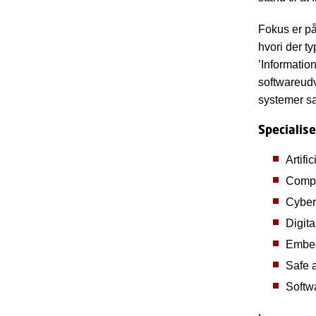
Fokus er på
hvori der t
’Information
softwareudv
systemer sa
Specialise
Artifi
Compu
Cyber
Digit
Embed
Safe 
Softw