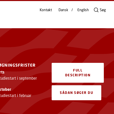
Kontakt
Dansk
English
Søg
ØGNINGSFRISTER
FULL
rts
DESCRIPTION
tudiestart i september
ktober
SÅDAN SØGER DU
udiestart i februar