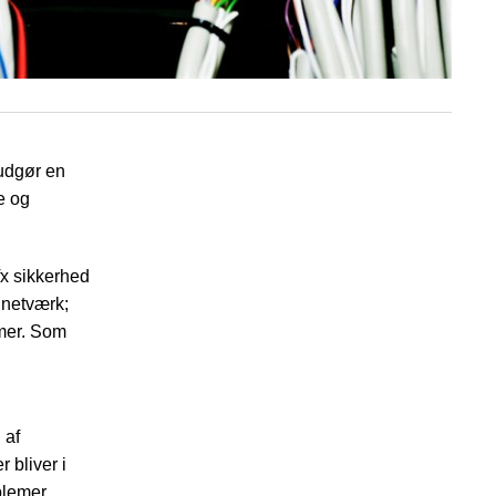
 udgør en
e og
x sikkerhed
 netværk;
emer. Som
 af
 bliver i
blemer.