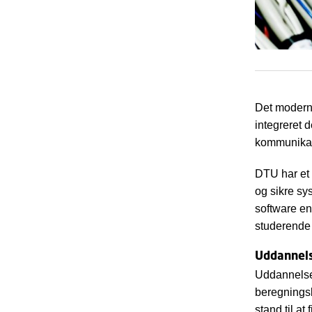
Det moderne
integreret 
kommunikat
DTU har et 
og sikre sy
software en
studerende 
Uddannel
Uddannelses
beregningsk
stand til a