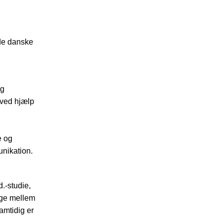
åde danske
og
 ved hjælp
e og
unikation.
.-studie,
lge mellem
amtidig er