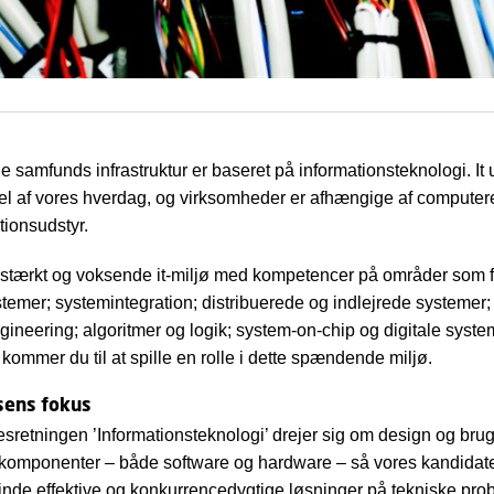
 samfunds infrastruktur er baseret på informationsteknologi. It
del af vores hverdag, og virksomheder er afhængige af computer
ionsudstyr.
stærkt og voksende it-miljø med kompetencer på områder som f
stemer; systemintegration; distribuerede og indlejrede systemer;
gineering; algoritmer og logik; system-on-chip og digitale syst
kommer du til at spille en rolle i dette spændende miljø.
sens fokus
retningen ’Informationsteknologi’ drejer sig om design og brug
omponenter – både software og hardware – så vores kandidater
t finde effektive og konkurrencedygtige løsninger på tekniske pro