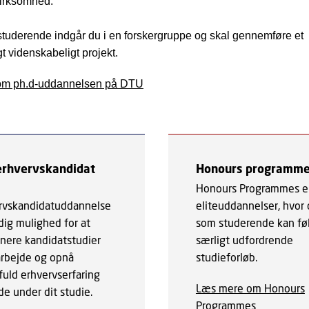
virksomhed.
tuderende indgår du i en forskergruppe og skal gennemføre et
t videnskabeligt projekt.
om ph.d-uddannelsen på DTU
 erhvervskandidat
Honours programm
Honours Programmes e
rvskandidatuddannelse
eliteuddannelser, hvor
dig mulighed for at
som studerende kan fø
nere kandidatstudier
særligt udfordrende
rbejde og opnå
studieforløb.
fuld erhvervserfaring
Læs mere om Honours
de under dit studie.
Programmes