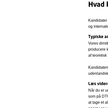
Hvad k
Kandidater 
og internat
Typiske a
Vores dimitt
producere k
af teoretis
Kandidatern
udenlandske
Læs videre
Når du er u
som på DTU 
at tage et 