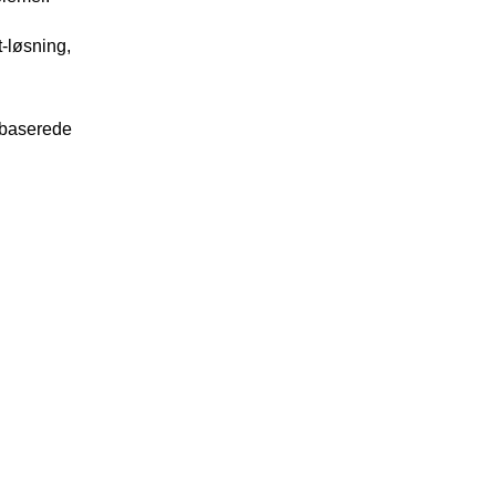
t-løsning,
enbaserede