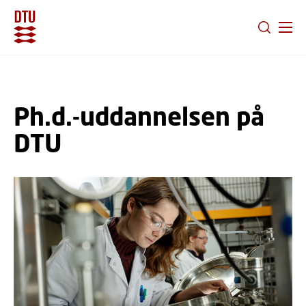
GÅ TIL PRIMÆRT INDHOLD (TRYK ENTER).
Ph.d.-uddannelsen på
DTU