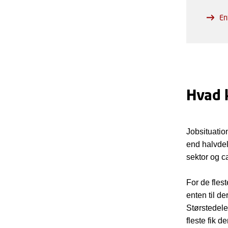
En
Hvad k
Jobsituation
end halvdele
sektor og ca
For de fles
enten til d
Størstedele
fleste fik 