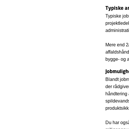
Typiske a
Typiske job
projektlede
administrat
Mere end 2/
affaldshånd
bygge- og 
Jobmuligh
Blandt jobm
der rådgive
håndtering 
spildevands
produktsikk
Du har også