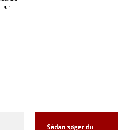
llige
Sådan søger du