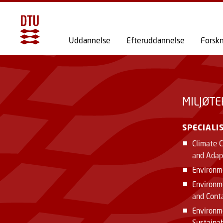
Uddannelse
Efteruddannelse
Forsk
MILJØTE
SPECIALI
Climate C
and Adap
Environm
Environm
and Cont
Environm
Sustaina