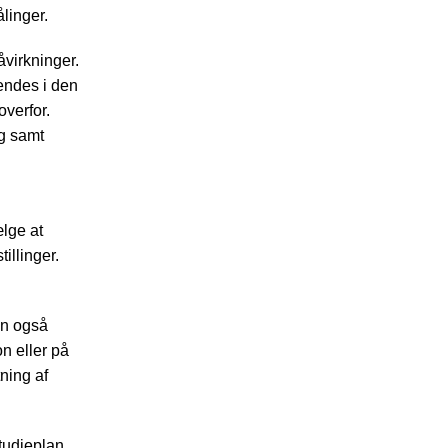
linger.
virkninger.
endes i den
overfor.
ng samt
lge at
illinger.
an også
n eller på
ning af
tudieplan.