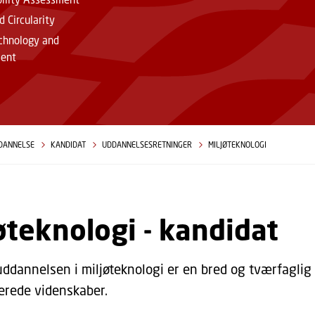
 Circularity
chnology and
ent
DANNELSE
KANDIDAT
UDDANNELSESRETNINGER
MILJØTEKNOLOGI
øteknologi - kandidat
ddannelsen i miljøteknologi er en bred og tværfagli
terede videnskaber.