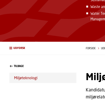
Waste and
Water Te
Managem
UDFORSK
FORSIDE
UD
TILBAGE
Milj
Miljøteknologi
Kandidatu
miljørela