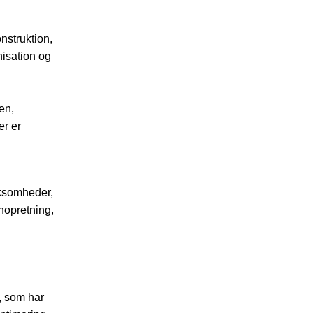
nstruktion,
nisation og
en,
er er
irksomheder,
nopretning,
r, som har