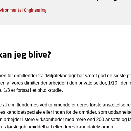
vironmental Engineering
an jeg blive?
en for dimittender fra ’Miljøteknologi’ har været god de sidste p
n af vores dimittender arbejder i den private sektor, 1/10 i den o
. 1/3 er fortsat i et ph.d.-studie.
te af dimittendernes vedkommende er deres første ansættelse rel
eres kandidatspeciale eller inden for de områder, som uddannel
n arbejder i store virksomheder med mere end 200 ansatte og l
deres første job umiddelbart efter deres kandidateksamen.