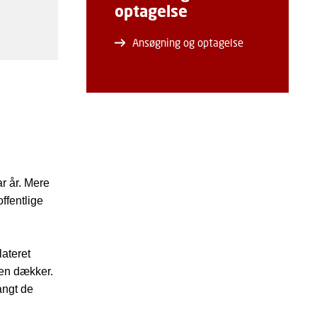
optagelse
Ansøgning og optagelse
ar år. Mere
ffentlige
ateret
sen dækker.
angt de