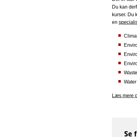
Du kan derf
kurser. Du 
en
speciali
Clima
Envir
Envir
Envir
Waste 
Water
Læs mere o
Se 