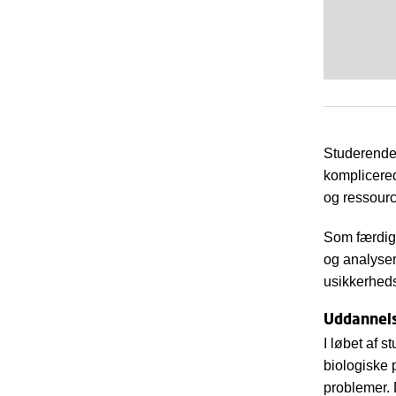
Studerende 
komplicere
og ressourc
Som færdigu
og analyser
usikkerheds
Uddannel
I løbet af 
biologiske 
problemer. 