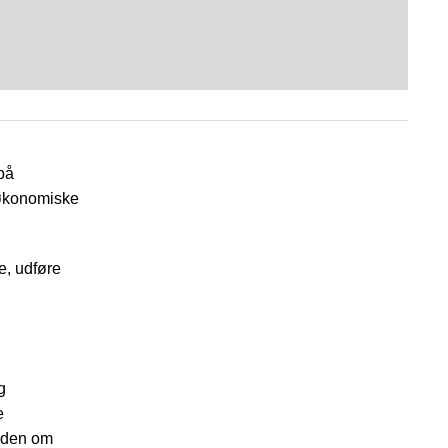
 på
 økonomiske
e, udføre
g
e
viden om