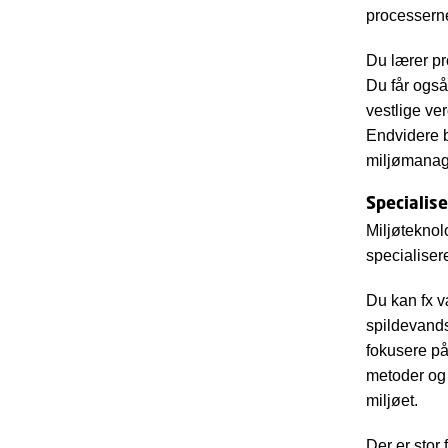
processerne
Du lærer pr
Du får også
vestlige ver
Endvidere b
miljømana
Specialise
Miljøteknol
specialiser
Du kan fx v
spildevands
fokusere på
metoder og 
miljøet.
Der er stor