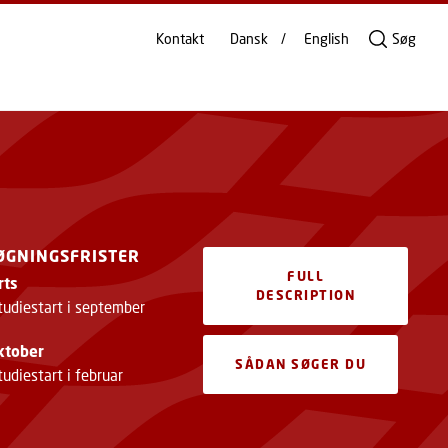
Kontakt
Dansk
English
Søg
ØGNINGSFRISTER
FULL
rts
DESCRIPTION
tudiestart i september
ktober
SÅDAN SØGER DU
udiestart i februar