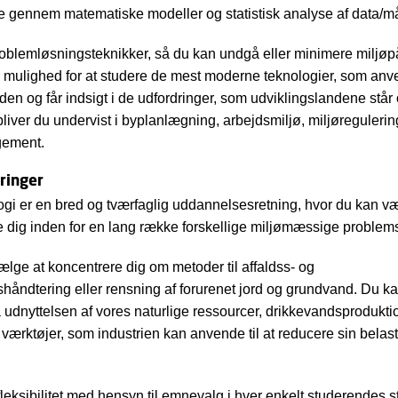
 gennem matematiske modeller og statistisk analyse af data/må
oblemløsningsteknikker, så du kan undgå eller minimere miljøpå
 mulighed for at studere de mest moderne teknologier, som anv
den og får indsigt i de udfordringer, som udviklingslandene står 
liver du undervist i byplanlægning, arbejdsmiljø, miljøreguleri
gement.
ringer
ogi er en bred og tværfaglig uddannelsesretning, hvor du kan væ
e dig inden for en lang række forskellige miljømæssige problemst
ælge at koncentrere dig om metoder til affaldss- og
håndtering eller rensning af forurenet jord og grundvand. Du k
 udnyttelsen af vores naturlige ressourcer, drikkevandsproduktio
værktøjer, som industrien kan anvende til at reducere sin belast
 fleksibilitet med hensyn til emnevalg i hver enkelt studerendes s