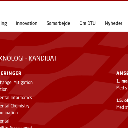
GÅ TIL PRIMÆRT INDHOLD (TRYK ENTER).
ning
Innovation
Samarbejde
Om DTU
Nyheder
KNOLOGI - KANDIDAT
SERINGER
ANS
1. ma
hange, Mitigation
Med s
tion
ental Informatics
15. o
ental Chemistry
Med st
amination
ental
bility Assessment