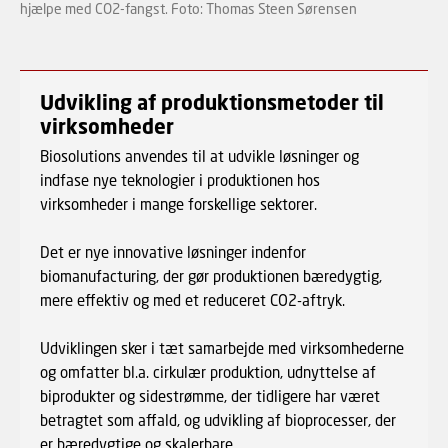
hjælpe med CO2-fangst. Foto: Thomas Steen Sørensen
St
Udvikling af produktionsmetoder til
virksomheder
Biosolutions anvendes til at udvikle løsninger og
indfase nye teknologier i produktionen hos
virksomheder i mange forskellige sektorer.
Det er nye innovative løsninger indenfor
biomanufacturing, der gør produktionen bæredygtig,
mere effektiv og med et reduceret CO2-aftryk.
Udviklingen sker i tæt samarbejde med virksomhederne
og omfatter bl.a. cirkulær produktion, udnyttelse af
biprodukter og sidestrømme, der tidligere har været
betragtet som affald, og udvikling af bioprocesser, der
er bæredygtige og skalerbare.