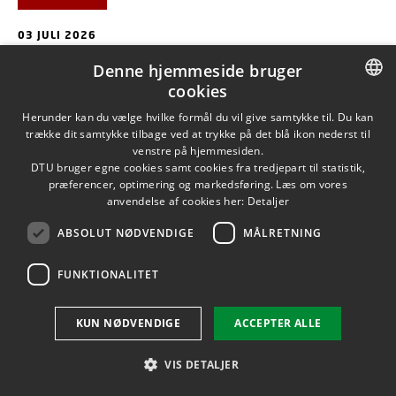
03 JULI 2026
Højdepunkter fra DTU Fødevareinstituttet i
Denne hjemmeside bruger
første halvår 2026
cookies
I første halvår 2026 har DTU Fødevareinstituttet leveret
DANISH
Herunder kan du vælge hvilke formål du vil give samtykke til. Du kan
rådgivning og forskning, der er med til at fremme sundhed og
trække dit samtykke tilbage ved at trykke på det blå ikon nederst til
DANISH
forebygge sygdom, udvikle nye og bedre fødevarer samt
venstre på hjemmesiden.
DTU bruger egne cookies samt cookies fra tredjepart til statistik,
skabe mere bæredygtige teknologiske løsninger i
ENGLISH
præferencer, optimering og markedsføring. Læs om vores
verdensklasse. Med et tilbagekig på nogle højdepunkter fra de
anvendelse af cookies her:
Detaljer
første seks måneder ønskes alle en rigtig god sommer!
ABSOLUT NØDVENDIGE
MÅLRETNING
FUNKTIONALITET
KUN NØDVENDIGE
ACCEPTER ALLE
VIS DETALJER
BIOSOLUTIONS