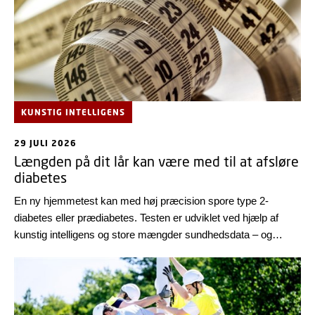
KUNSTIG INTELLIGENS
29 JULI 2026
Længden på dit lår kan være med til at afsløre
diabetes
En ny hjemmetest kan med høj præcision spore type 2-
diabetes eller prædiabetes. Testen er udviklet ved hjælp af
kunstig intelligens og store mængder sundhedsdata – og
overrasker ved, at man bl.a. skal måle længden på sit lår.