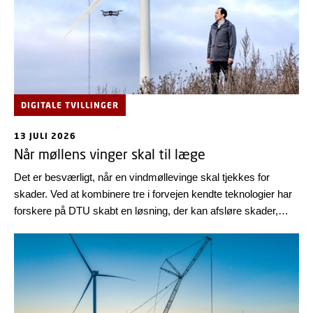
DIGITALE TVILLINGER
13 JULI 2026
Når møllens vinger skal til læge
Det er besværligt, når en vindmøllevinge skal tjekkes for
skader. Ved at kombinere tre i forvejen kendte teknologier har
forskere på DTU skabt en løsning, der kan afsløre skader,
som skal repareres – mens vindmøllen er i drift. Det kan give
besparelser på op mod 50 pct.