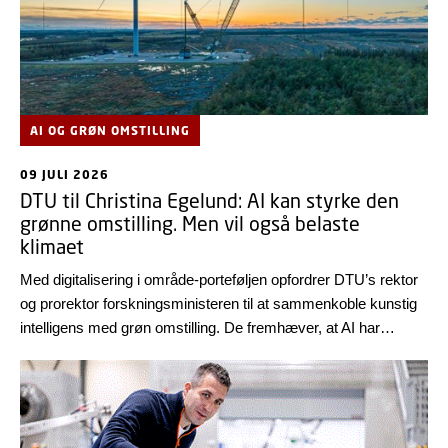
AI OG GRØN OMSTILLING
09 JULI 2026
DTU til Christina Egelund: AI kan styrke den
grønne omstilling. Men vil også belaste
klimaet
Med digitalisering i område-porteføljen opfordrer DTU’s rektor
og prorektor forskningsministeren til at sammenkoble kunstig
intelligens med grøn omstilling. De fremhæver, at AI har
potentiale til at accelerere den grønne omstilling - men også
belaste klimaet.