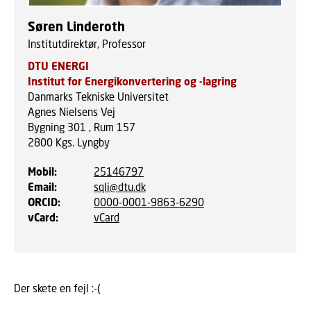
Søren Linderoth
Institutdirektør, Professor
DTU ENERGI
Institut for Energikonvertering og -lagring
Danmarks Tekniske Universitet
Agnes Nielsens Vej
Bygning 301 , Rum 157
2800
Kgs. Lyngby
Mobil
:
25146797
Email
:
sqli@dtu.dk
ORCID
:
0000-0001-9863-6290
vCard
:
vCard
Der skete en fejl :-(