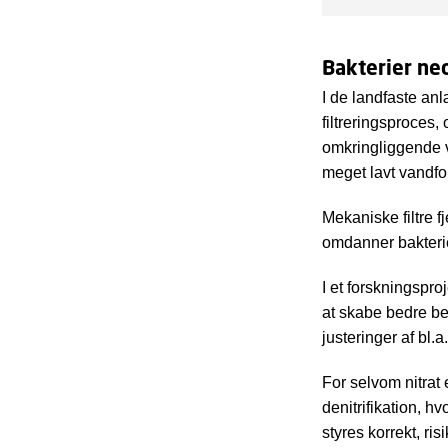
System
forhol
Bakterier ne
Udford
næring
I de landfaste a
filtreringsproces,
omkringliggende v
meget lavt vandfo
Mekaniske filtre 
omdanner bakterier
I et forskningspro
at skabe bedre be
justeringer af bl.
For selvom nitrat 
denitrifikation, h
styres korrekt, ris