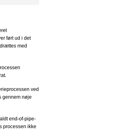
iver stabile
ng af
ret
r ført ud i det
opdrættes med
sprocessen
rat.
terieprocessen ved
nås gennem nøje
aldt end-of-pipe-
is processen ikke