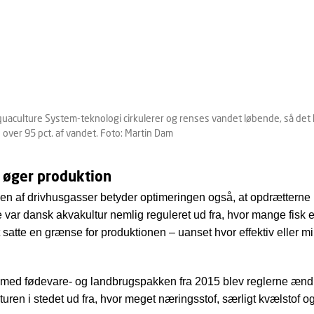
quaculture System-teknologi cirkulerer og renses vandet løbende, så det
over 95 pct. af vandet. Foto: Martin Dam
 øger produktion
en af drivhusgasser betyder optimeringen også, at opdrætterne
ere var dansk akvakultur nemlig reguleret ud fra, hvor mange fisk
 satte en grænse for produktionen – uanset hvor effektiv eller mil
 med fødevare- og landbrugspakken fra 2015 blev reglerne ændr
uren i stedet ud fra, hvor meget næringsstof, særligt kvælstof o