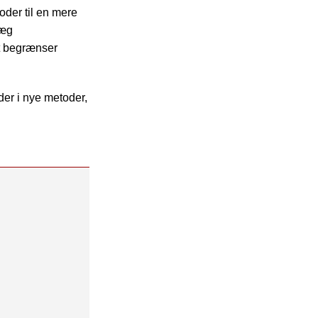
oder til en mere
læg
et begrænser
der i nye metoder,
enanvendes