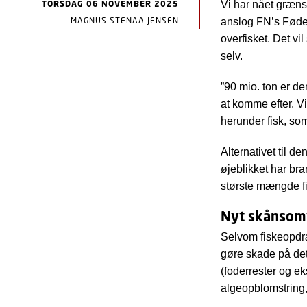
TORSDAG 06 NOVEMBER 2025
Vi har nået græns
MAGNUS STENAA JENSEN
anslog FN’s Fødev
overfisket. Det vi
selv.
”90 mio. ton er d
at komme efter. Vi
herunder fisk, som
Alternativet til d
øjeblikket har br
største mængde fi
Nyt skånsom
Selvom fiskeopdræ
gøre skade på de
(foderrester og eks
algeopblomstring, 