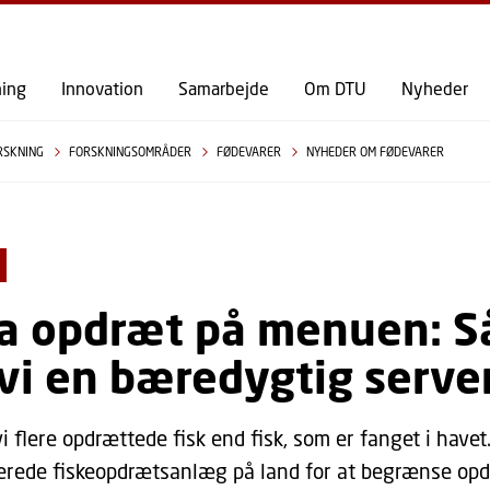
GÅ TIL PRIMÆRT INDHOLD (TRYK ENTER).
ning
Innovation
Samarbejde
Om DTU
Nyheder
RSKNING
FORSKNINGSOMRÅDER
FØDEVARER
NYHEDER OM FØDEVARER
ra opdræt på menuen: 
 vi en bæredygtig serve
vi flere opdrættede fisk end fisk, som er fanget i havet
erede fiskeopdrætsanlæg på land for at begrænse opd