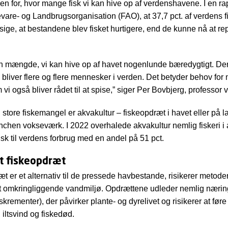
en for, hvor mange fisk vi kan hive op af verdenshavene. I en ra
are- og Landbrugsorganisation (FAO), at 37,7 pct. af verdens 
l sige, at bestandene blev fisket hurtigere, end de kunne nå at r
en mængde, vi kan hive op af havet nogenlunde bæredygtigt. Der e
 bliver flere og flere mennesker i verden. Det betyder behov for 
 vi også bliver rådet til at spise,” siger Per Bovbjerg, professo
en store fiskemangel er akvakultur – fiskeopdræt i havet eller på l
anchen vokseværk. I 2022 overhalede akvakultur nemlig fiskeri i 
sk til verdens forbrug med en andel på 51 pct.
t fiskeopdræt
t er et alternativ til de pressede havbestande, risikerer metod
t omkringliggende vandmiljø. Opdrættene udleder nemlig næring
krementer), der påvirker plante- og dyrelivet og risikerer at føre t
iltsvind og fiskedød.