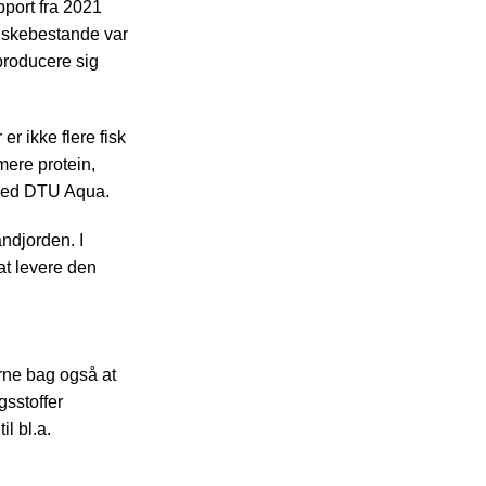
pport fra 2021
fiskebestande var
eproducere sig
r ikke flere fisk
mere protein,
r ved DTU Aqua.
andjorden. I
at levere den
erne bag også at
sstoffer
il bl.a.