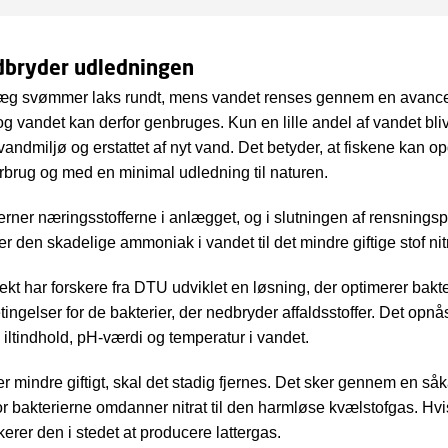
et kontrollerer nøje temperatur, ilt, pH og vandkvalitet, hvilket g
d for fiskenes vækst.
dbryder udledningen
ringer inkluderer høje energiomkostninger og risiko for ophobni
sstoffer og sygdomme, hvis systemet ikke drives korrekt.
nlæg svømmer laks rundt, mens vandet renses gennem en avance
 og vandet kan derfor genbruges. Kun en lille andel af vandet blive
andmiljø og erstattet af nyt vand. Det betyder, at fiskene kan 
rbrug og med en minimal udledning til naturen.
fjerner næringsstofferne i anlægget, og i slutningen af rensning
 den skadelige ammoniak i vandet til det mindre giftige stof nit
jekt har forskere fra DTU udviklet en løsning, der optimerer bak
tingelser for de bakterier, der nedbryder affaldsstoffer. Det op
a. iltindhold, pH-værdi og temperatur i vandet.
er mindre giftigt, skal det stadig fjernes. Det sker gennem en såk
vor bakterierne omdanner nitrat til den harmløse kvælstofgas. Hv
ikerer den i stedet at producere lattergas.