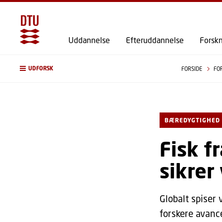
Uddannelse
Efteruddannelse
Forsk
UDFORSK
FORSIDE
FO
BÆREDYGTIGHED
Fisk f
sikrer
Globalt spiser 
forskere avanc