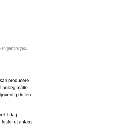
 kan genbruges.
 kan producere
 et anlæg måtte
jøvenlig driften
et. I dag
g fosfor et anlæg