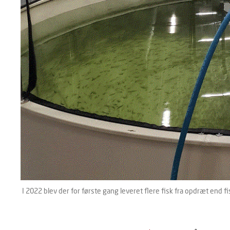
I 2022 blev der for første gang leveret flere fisk fra opdræt end fis