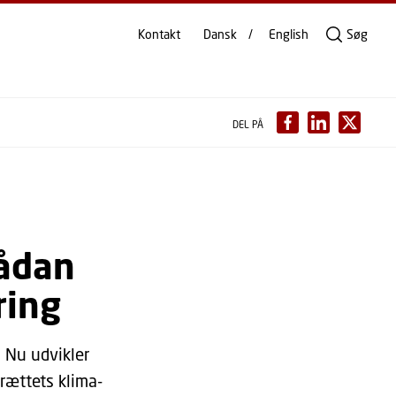
Kontakt
Dansk
English
Søg
DEL PÅ
Sådan
ring
. Nu udvikler
rættets klima-