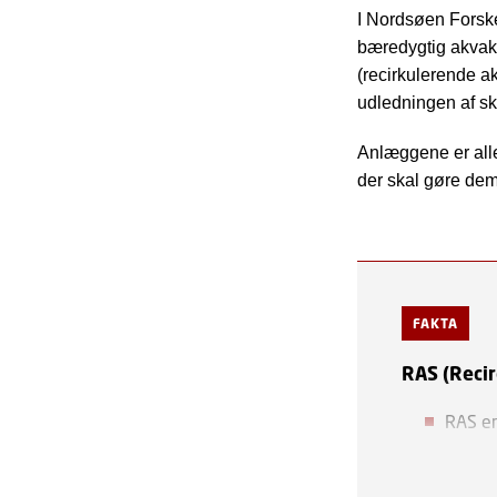
I Nordsøen Forske
bæredygtig akvak
(recirkulerende a
udledningen af sk
Anlæggene er aller
der skal gøre dem
FAKTA
RAS (Recir
RAS er
Vandet
over 9