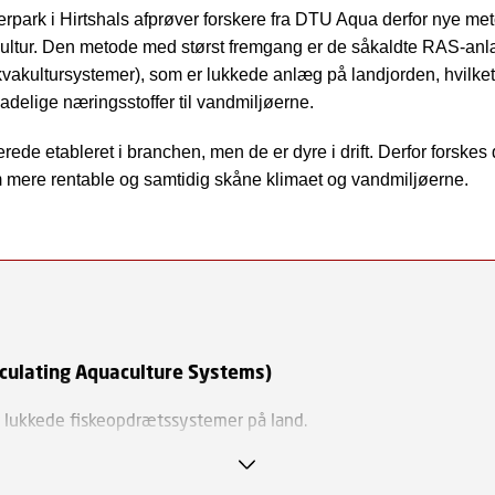
rpark i Hirtshals afprøver forskere fra DTU Aqua derfor nye met
ultur. Den metode med størst fremgang er de såkaldte RAS-an
kvakultursystemer), som er lukkede anlæg på landjorden, hvilk
adelige næringsstoffer til vandmiljøerne.
ede etableret i branchen, men de er dyre i drift. Derfor forskes 
 mere rentable og samtidig skåne klimaet og vandmiljøerne.
culating Aquaculture Systems)
 lukkede fiskeopdrætssystemer på land.
 cirkulerer og renses løbende, så det kan genbruges – typisk g
5 pct. af vandet.