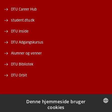
DTU Career Hub
student.dtu.dk
DTU Inside
DTU Adgangskursus
Alumner og venner
DTU Bibliotek
DTU Orbit
Denne hjemmeside bruger
cookies
FACEBOOK