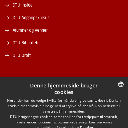
DTU Inside
DTU Adgangskursus
Alumner og venner
DTU Bibliotek
DTU Orbit
Denne hjemmeside bruger
cookies
FACEBOOK
DANISH
Herunder kan du vælge hvilke formål du vil give samtykke til. Du kan
trække dit samtykke tilbage ved at trykke på det blå ikon nederst til
INSTAGRAM
DANISH
venstre på hjemmesiden.
DTU bruger egne cookies samt cookies fra tredjepart til statistik,
ENGLISH
præferencer, optimering og markedsføring. Læs om vores
LINKEDIN
anvendelse af cookies her:
Detaljer