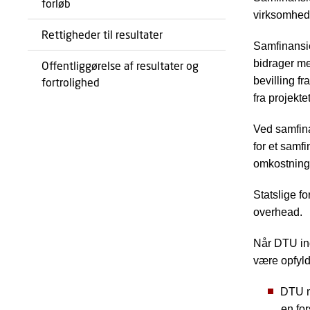
forløb
virksomhed
Rettigheder til resultater
Samfinansie
bidrager me
Offentliggørelse af resultater og
bevilling fr
fortrolighed
fra projekt
Ved samfina
for et samfi
omkostning
Statslige f
overhead.
Når DTU ind
være opfyld
DTU m
en for