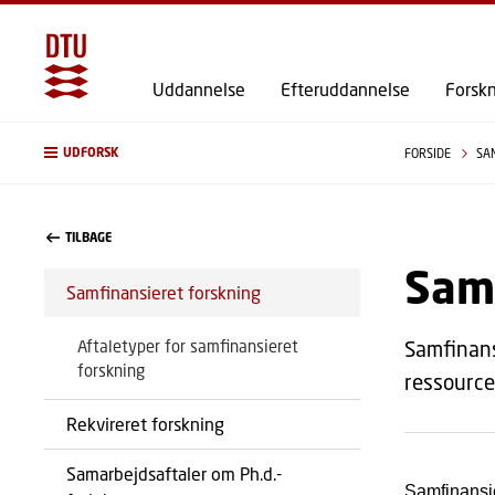
Uddannelse
Efteruddannelse
Forsk
UDFORSK
FORSIDE
SA
TILBAGE
Samf
Samfinansieret forskning
Aftaletyper for samfinansieret
Samfinans
forskning
ressource
Rekvireret forskning
Samarbejdsaftaler om Ph.d.-
Samfinansie