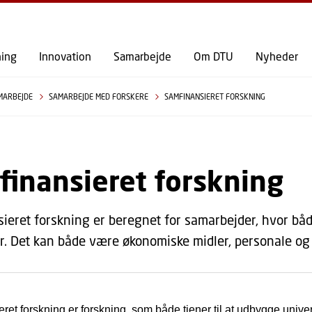
GÅ TIL PRIMÆRT INDHOLD (TRYK ENTER).
ning
Innovation
Samarbejde
Om DTU
Nyheder
MARBEJDE
SAMARBEJDE MED FORSKERE
SAMFINANSIERET FORSKNING
inansieret forskning
ieret forskning er beregnet for samarbejder, hvor bå
r. Det kan både være økonomiske midler, personale og 
ret forskning er forskning, som både tjener til at udbygge univer