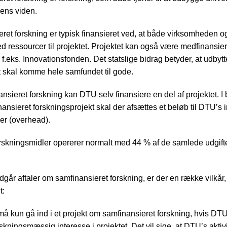
ens viden.
ret forskning er typisk finansieret ved, at både virksomheden 
d ressourcer til projektet. Projektet kan også være medfinansier
a f.eks. Innovationsfonden. Det statslige bidrag betyder, at udbytt
et skal komme hele samfundet til gode.
nsieret forskning kan DTU selv finansiere en del af projektet. I 
nansieret forskningsprojekt skal der afsættes et beløb til DTU’s 
er (overhead).
orskningsmidler opererer normalt med 44 % af de samlede udgifte
går aftaler om samfinansieret forskning, er der en række vilkår
t:
å kun gå ind i et projekt om samfinansieret forskning, hvis DTU
skningsmæssig interesse i projektet. Det vil sige, at DTU’s aktivi