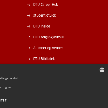
DTU Career Hub
student.dtu.dk
DTU Inside
DTU Adgangskursus
Alumner og venner
DTU Bibliotek
DTU Orbit
tilbage ved at
DANISH
mering og
DANISH
ENGLISH
ITET