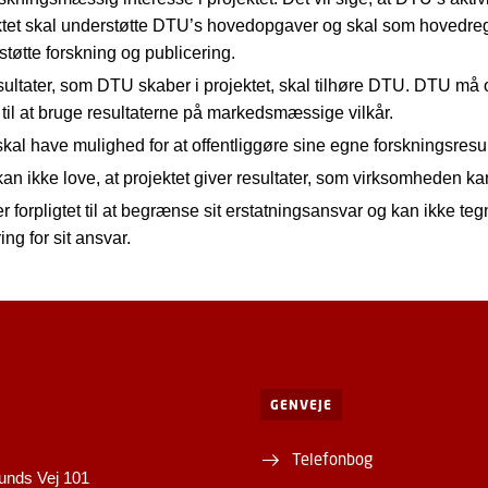
ktet skal understøtte DTU’s hovedopgaver og skal som hovedre
tøtte forskning og publicering.
sultater, som DTU skaber i projektet, skal tilhøre DTU. DTU må
 til at bruge resultaterne på markedsmæssige vilkår.
al have mulighed for at offentliggøre sine egne forskningsresul
n ikke love, at projektet giver resultater, som virksomheden ka
 forpligtet til at begrænse sit erstatningsansvar og kan ikke teg
ring for sit ansvar.
GENVEJE
Telefonbog
unds Vej 101