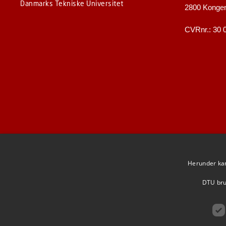
Danmarks Tekniske Universitet
2800 Konge
CVRnr.: 30 
Herunder kan 
DTU brug