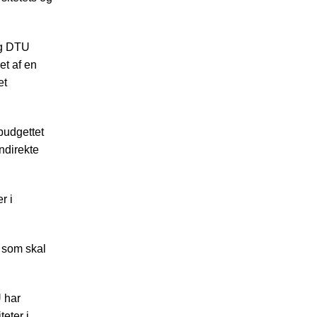
og DTU
et af en
et
budgettet
indirekte
r i
, som skal
 har
teter i