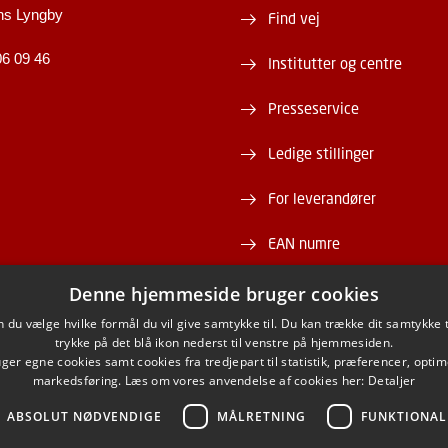
ns Lyngby
Find vej
06 09 46
Institutter og centre
Presseservice
Ledige stillinger
For leverandører
EAN numre
Webshop
Denne hjemmeside bruger cookies
du vælge hvilke formål du vil give samtykke til. Du kan trække dit samtykke 
DTU Serviceportal
trykke på det blå ikon nederst til venstre på hjemmesiden.
er egne cookies samt cookies fra tredjepart til statistik, præferencer, opti
markedsføring. Læs om vores anvendelse af cookies her:
Detaljer
ABSOLUT NØDVENDIGE
MÅLRETNING
FUNKTIONAL