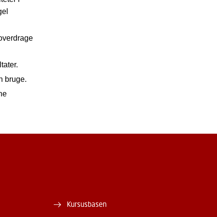
gel
 overdrage
tater.
n bruge.
ne
Kursusbasen