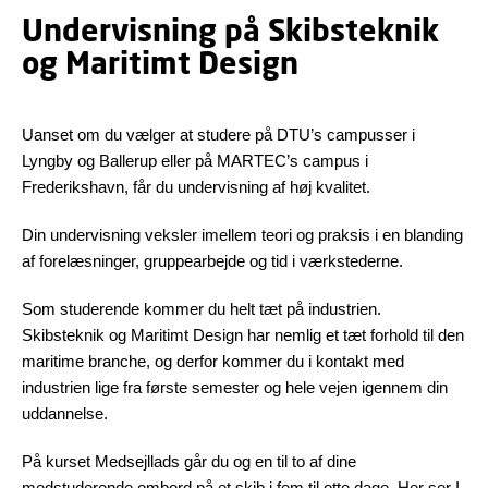
Undervisning på Skibsteknik
og Maritimt Design
Uanset om du vælger at studere på DTU’s campusser i
Lyngby og Ballerup eller på MARTEC’s campus i
Frederikshavn, får du undervisning af høj kvalitet.
Din undervisning veksler imellem teori og praksis i en blanding
af forelæsninger, gruppearbejde og tid i værkstederne.
Som studerende kommer du helt tæt på industrien.
Skibsteknik og Maritimt Design har nemlig et tæt forhold til den
maritime branche, og derfor kommer du i kontakt med
industrien lige fra første semester og hele vejen igennem din
uddannelse.
På kurset Medsejllads går du og en til to af dine
medstuderende ombord på et skib i fem til otte dage. Her ser I