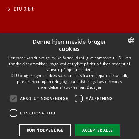
DTU Orbit
Denne hjemmeside bruger
cookies
FACEBOOK
DANISH
Herunder kan du vælge hvilke formål du vil give samtykke til. Du kan
trække dit samtykke tilbage ved at trykke på det blå ikon nederst til
INSTAGRAM
DANISH
venstre på hjemmesiden.
DTU bruger egne cookies samt cookies fra tredjepart til statistik,
ENGLISH
præferencer, optimering og markedsføring. Læs om vores
LINKEDIN
anvendelse af cookies her:
Detaljer
ABSOLUT NØDVENDIGE
MÅLRETNING
YOUTUBE
FUNKTIONALITET
Brug af personoplysninger
KUN NØDVENDIGE
ACCEPTER ALLE
Cookieoversigt