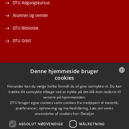
DTU Adgangskursus
Alumner og venner
DTU Bibliotek
DTU Orbit
Denne hjemmeside bruger
cookies
FACEBOOK
DANISH
Herunder kan du vælge hvilke formål du vil give samtykke til. Du kan
trække dit samtykke tilbage ved at trykke på det blå ikon nederst til
INSTAGRAM
DANISH
venstre på hjemmesiden.
DTU bruger egne cookies samt cookies fra tredjepart til statistik,
ENGLISH
præferencer, optimering og markedsføring. Læs om vores
LINKEDIN
anvendelse af cookies her:
Detaljer
ABSOLUT NØDVENDIGE
MÅLRETNING
YOUTUBE