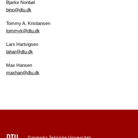
Bjarke Nonbøl
bjno@dtu.dk
Tommy A. Kristiansen
tommyk@dtu.dk
Lars Hartvigsen
lahar@dtu.dk
Max Hansen
maxhan@dtu.dk
Danmarks Tekniske Universitet