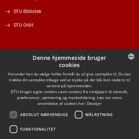
DTU Bibliotek
DTU Orbit
Denne hjemmeside bruger
cookies
FACEBOOK
DANISH
Herunder kan du vælge hvilke formål du vil give samtykke til. Du kan
trække dit samtykke tilbage ved at trykke på det blå ikon nederst til
INSTAGRAM
DANISH
venstre på hjemmesiden.
DTU bruger egne cookies samt cookies fra tredjepart til statistik,
ENGLISH
præferencer, optimering og markedsføring. Læs om vores
LINKEDIN
anvendelse af cookies her:
Detaljer
ABSOLUT NØDVENDIGE
MÅLRETNING
YOUTUBE
FUNKTIONALITET