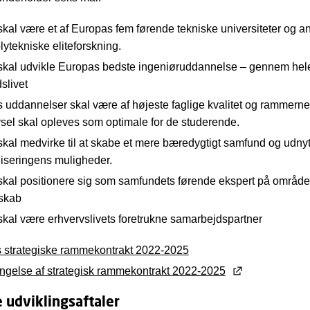
kal være et af Europas fem førende tekniske universiteter og an
lytekniske eliteforskning.
kal udvikle Europas bedste ingeniøruddannelse – gennem hel
slivet
 uddannelser skal være af højeste faglige kvalitet og rammerne 
ivsel skal opleves som optimale for de studerende.
kal medvirke til at skabe et mere bæredygtigt samfund og udnyt
aliseringens muligheder.
kal positionere sig som samfundets førende ekspert på området 
skab
kal være erhvervslivets foretrukne samarbejdspartner
 strategiske rammekontrakt 2022-2025
ngelse af strategisk rammekontrakt 2022-2025
e udviklingsaftaler