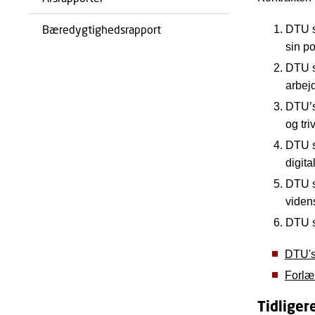
Bæredygtighedsrapport
DTU s
sin po
DTU s
arbejd
DTU’s
og tr
DTU s
digit
DTU s
viden
DTU s
DTU's
Forlæ
Tidliger