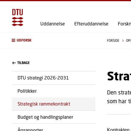
Uddannelse
Efteruddannelse
Forsk
UDFORSK
FORSIDE
OM
TILBAGE
Str
DTU strategi 2026-2031
Politikker
Den strat
som har t
Strategisk rammekontrakt
Budget og handlingsplaner
Årsrapporter
Kontrakten 