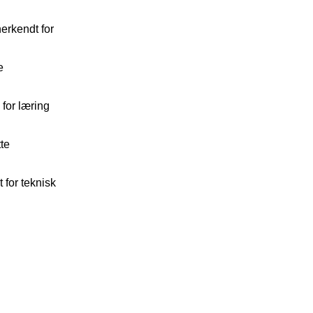
erkendt for
e
for læring
te
for teknisk