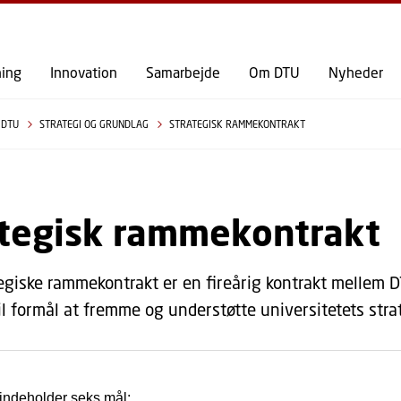
GÅ TIL PRIMÆRT INDHOLD (TRYK ENTER).
ning
Innovation
Samarbejde
Om DTU
Nyheder
 DTU
STRATEGI OG GRUNDLAG
STRATEGISK RAMMEKONTRAKT
ategisk rammekontrakt
egiske rammekontrakt er en fireårig kontrakt mellem 
il formål at fremme og understøtte universitetets stra
indeholder seks mål: