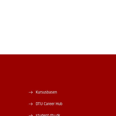
Kursusbasen
DTU Career Hub
student.dtu.dk