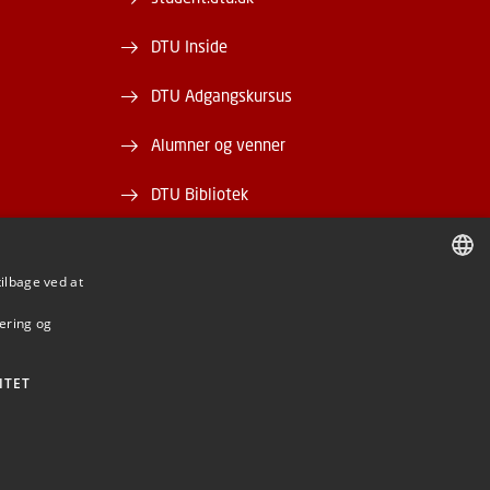
DTU Inside
DTU Adgangskursus
Alumner og venner
DTU Bibliotek
DTU Orbit
tilbage ved at
DANISH
mering og
DANISH
ENGLISH
ITET
BE