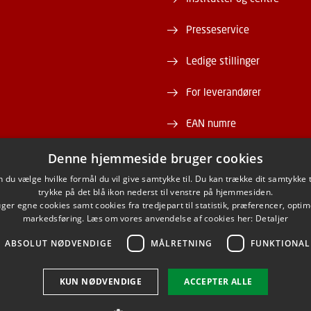
Presseservice
Ledige stillinger
For leverandører
EAN numre
Webshop
Denne hjemmeside bruger cookies
du vælge hvilke formål du vil give samtykke til. Du kan trække dit samtykke 
DTU Serviceportal
trykke på det blå ikon nederst til venstre på hjemmesiden.
er egne cookies samt cookies fra tredjepart til statistik, præferencer, opti
markedsføring. Læs om vores anvendelse af cookies her:
Detaljer
ABSOLUT NØDVENDIGE
MÅLRETNING
FUNKTIONAL
ACEBOOK
INSTAGRAM
LINKEDIN
YOUTU
KUN NØDVENDIGE
ACCEPTER ALLE