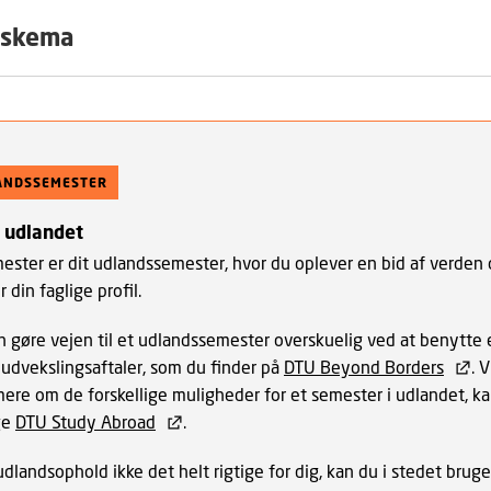
skema
ANDSSEMESTER
i udlandet
mester er dit udlandssemester, hvor du oplever en bid af verden
r din faglige profil.
n gøre vejen til et udlandssemester overskuelig ved at benytte 
 udvekslingsaftaler, som du finder på
DTU Beyond Borders
. V
mere om de forskellige muligheder for et semester i udlandet, k
ge
DTU Study Abroad
.
udlandsophold ikke det helt rigtige for dig, kan du i stedet brug