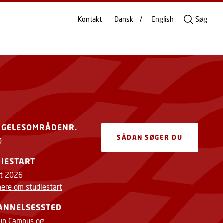
Kontakt
Dansk
English
Søg
AGELESOMRÅDENR.
SÅDAN SØGER DU
0
IESTART
t 2026
ere om studiestart
ANNELSESSTED
rup Campus og