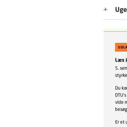
Uge
UDL
Læs 
5. se
styrke
Du ka
DTU’s
vide 
besø
Er et 