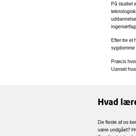
På studiet 
teknologisk
uddannelse
ingeniørfag
Efter tre et
sygdomme t
Præcis hvor
Uanset hvad
Hvad lær
De fleste af os 
være undgået? Hv