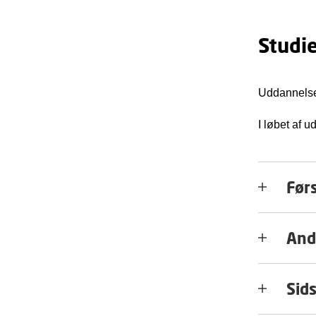
Studi
Uddannelsen
I løbet af u
Førs
And
Sids