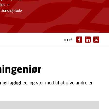
havns
ssionshøjskole
DEL PÅ
mingeniør
iørfaglighed, og vær med til at give andre en