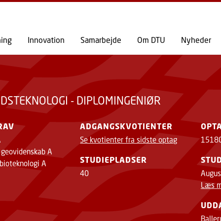
GÅ TIL PRIMÆRT INDHOLD (TRYK ENTER).
ning
Innovation
Samarbejde
Om DTU
Nyheder
DSTEKNOLOGI - DIPLOMINGENIØR
RAV
ADGANGSKVOTIENTER
OPT
A
Se kvotienter fra sidste optag
1518
r geovidenskab A
STUDIEPLADSER
STUD
 bioteknologi A
40
Augus
Læs m
UDD
Balle