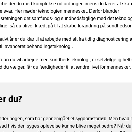
arbejder du med komplekse udfordringer, imens du lærer at ska
e svar. Her møder teknologien mennesket. Derfor blander
sretningen det samfunds- og sundhedsfaglige med det teknolo
lige, så du bliver klædt på til at skabe forandring på sundhedso
 halvt år er du klar til at arbejde med alt fra tidlig diagnosticering 
il avanceret behandlingsteknologi.
dan du vil arbejde med sundhedsteknologi, er selvfølgelig helt op
 du vælger, får du færdigheder til at ændre livet for mennesker.
er du?
kender nogen, som har gennemgået et sygdomsforløb. Men hvad 
ad hvis den syges oplevelse kunne blive meget bedre? Når du