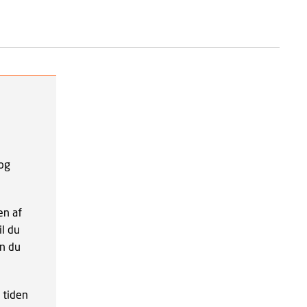
 og
en af
il du
an du
e tiden