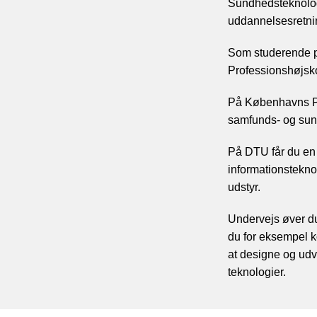
Sundhedsteknolog
uddannelsesretnin
Som studerende 
Professionshøjsk
På Københavns P
samfunds- og sund
På DTU får du en i
informationstekno
udstyr.
Undervejs øver du 
du for eksempel k
at designe og udv
teknologier.