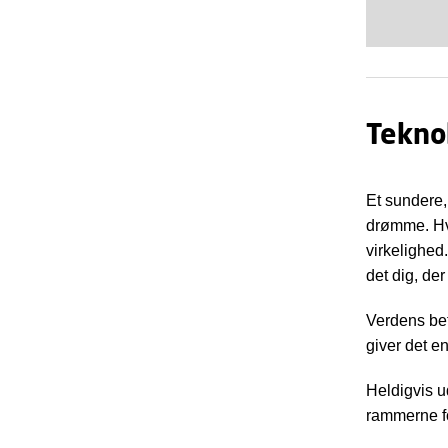
Teknol
Et sundere,
drømme. Hve
virkelighed
det dig, de
Verdens be
giver det e
Heldigvis u
rammerne fo