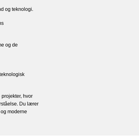
d og teknologi.
ns
me og de
 teknologisk
projekter, hvor
rståelse. Du lærer
en og moderne