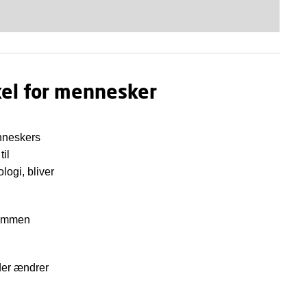
kel for mennesker
enneskers
il
ogi, bliver
Sammen
der ændrer