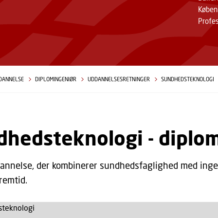
Køben
Profe
DANNELSE
DIPLOMINGENIØR
UDDANNELSESRETNINGER
SUNDHEDSTEKNOLOGI
dhedsteknologi - diplo
annelse, der kombinerer sundhedsfaglighed med ingen
remtid.