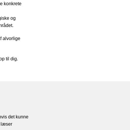
be konkrete
giske og
mrådet.
af alvorlige
 til dig.
hvis det kunne
 læser