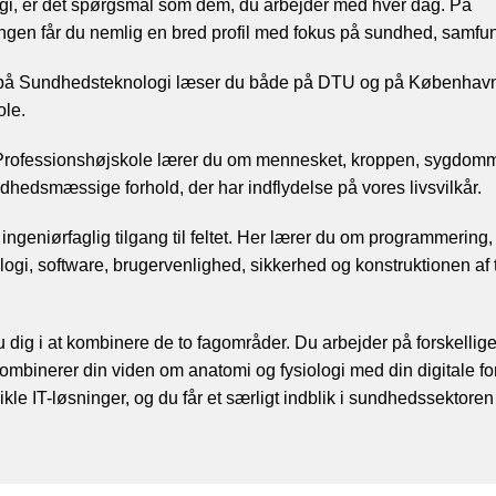
i, er det spørgsmål som dem, du arbejder med hver dag. På
gen får du nemlig en bred profil med fokus på sundhed, samfun
på Sundhedsteknologi læser du både på DTU og på Københav
ole.
rofessionshøjskole lærer du om mennesket, kroppen, sygdom
hedsmæssige forhold, der har indflydelse på vores livsvilkår.
ngeniørfaglig tilgang til feltet. Her lærer du om programmering,
logi, software, brugervenlighed, sikkerhed og konstruktionen af
dig i at kombinere de to fagområder. Du arbejder på forskellige 
ombinerer din viden om anatomi og fysiologi med din digitale fo
ikle IT-løsninger, og du får et særligt indblik i sundhedssektor