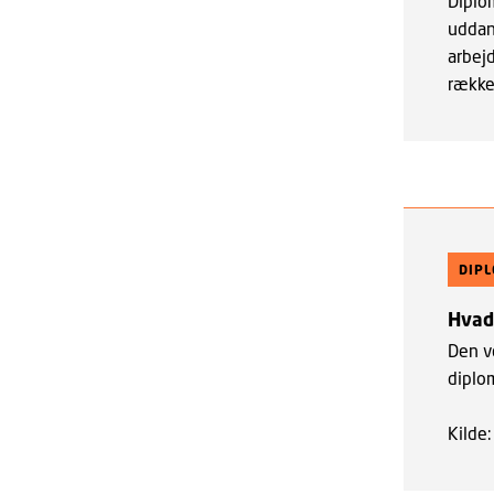
Diplom
uddan
arbejd
række
DIP
Hvad
Den v
diplo
Kilde