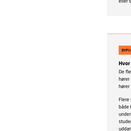
eller 
DIP
Hvor
De fl
hører 
hører 
Flere
både 
underv
stude
uddan