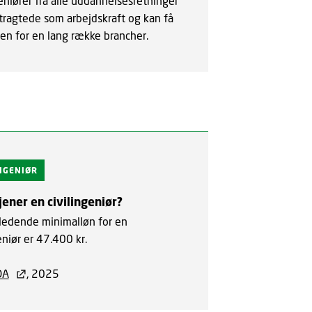
eniører fra alle uddannelsesretninger
rtragtede som arbejdskraft og kan få
den for en lang række brancher.
INGENIØR
jener en civilingeniør?
ledende minimalløn for en
eniør er 47.400 kr.
DA
, 2025