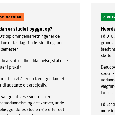
LOMINGENIØR
CIVIL
dan er studiet bygget op?
Hvorda
U’s diplomingeniørretninger er de
På DTU’
 kurser fastlagt fra første til og med
grundlæ
e semester.
bredt n
starten
du afslutter din uddannelse, skal du et
er i praktik.
Derudove
specifi
tre et halvt år er du færdiguddannet
uddanne
r til at starte dit arbejdsliv.
valgfrih
kurser.
 vælger at læse videre på en
datuddannelse, og det kræver, at de
På kand
telægger deres studie nøje efter det
mere in