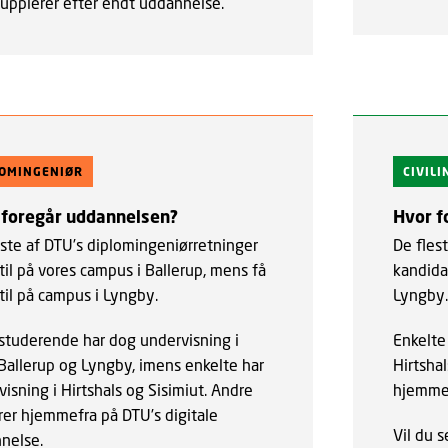
supplerer efter endt uddannelse.
LOMINGENIØR
CIVIL
 foregår uddannelsen?
Hvor f
este af DTU’s diplomingeniørretninger
De fles
til på vores campus i Ballerup, mens få
kandida
til på campus i Lyngby.
Lyngby.
 studerende har dog undervisning i
Enkelte
Ballerup og Lyngby, imens enkelte har
Hirtsha
isning i Hirtshals og Sisimiut. Andre
hjemmef
rer hjemmefra på DTU’s digitale
Vil du s
nelse.