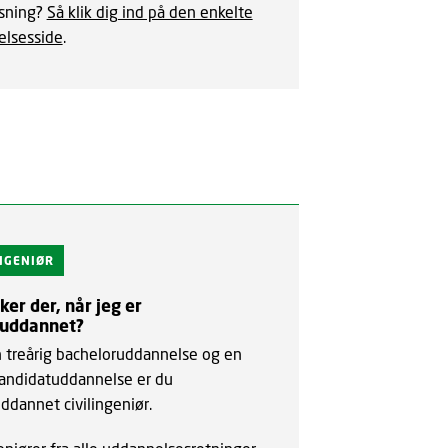
sning?
Så klik dig ind på den enkelte
lsesside
.
INGENIØR
er der, når jeg er
guddannet?
n treårig bacheloruddannelse og en
kandidatuddannelse er du
ddannet civilingeniør.