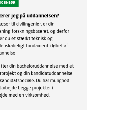
INGENIØR
ærer jeg på uddannelsen?
æser til civilingeniør, er din
sning forskningsbaseret, og derfor
r du et stærkt teknisk og
denskabeligt fundament i løbet af
annelse.
utter din bacheloruddannelse med et
rprojekt og din kandidatuddannelse
kandidatspeciale. Du har mulighed
udarbejde begge projekter i
jde med en virksomhed.