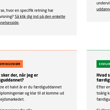
undervi
uddanne
 se, hvor en specifik retning har
visning?
Så klik dig ind på den enkelte
nelsesside
.
LOMINGENIØR
CIVIL
sker der, når jeg er
Hvad sk
iguddannet?
færdi
tre et halvt år er du færdiguddannet
Efter e
iplomingeniør og klar til at komme ud
toårig 
bejdsmarkedet.
færdigu