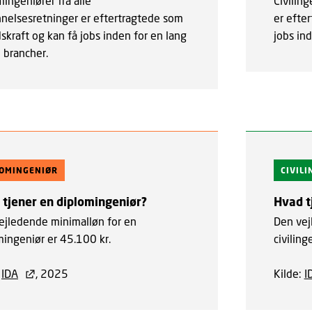
ingeniører fra alle
Civiling
nelsesretninger er eftertragtede som
er efte
skraft og kan få jobs inden for en lang
jobs in
 brancher.
LOMINGENIØR
CIVIL
 tjener en diplomingeniør?
Hvad t
ejledende minimalløn for en
Den vej
mingeniør er 45.100 kr.
civiling
:
IDA
, 2025
Kilde:
I