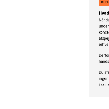
DIP
Hvad
Når du
under
konce
afspe
erhve
Derfor
hands-
Du af
ingen
i sam