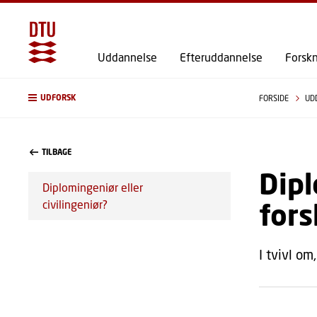
Uddannelse
Efteruddannelse
Forsk
UDFORSK
FORSIDE
UD
TILBAGE
Dipl
Diplomingeniør eller
fors
civilingeniør?
I tvivl o