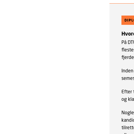
DIP
Hvor
På DT
fleste
fjerd
Inden 
semest
Efter 
og kla
Nogle
kandi
tilret