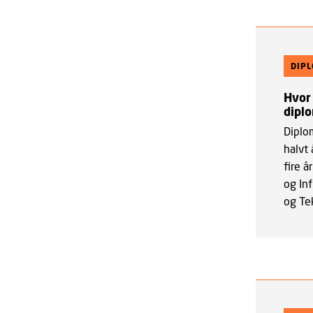
DIP
Hvor 
dipl
Diplo
halvt 
fire å
og Inf
og Te