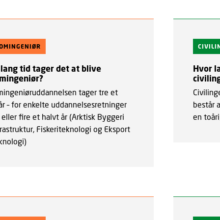
LOMINGENIØR
CIVIL
lang tid tager det at blive
Hvor la
omingeniør?
civilin
mingeniøruddannelsen tager tre et
Civilin
år – for enkelte uddannelsesretninger
består 
r eller fire et halvt år (Arktisk Byggeri
en toår
rastruktur, Fiskeriteknologi og Eksport
knologi)