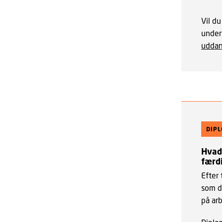
Vil du
under
uddan
DIP
Hvad 
færd
Efter 
som d
på ar