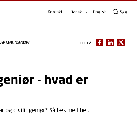
Kontakt
Dansk
English
Søg
LER CIVILINGENIØR?
DEL PÅ
geniør - hvad er
r og civilingeniør? Så læs med her.