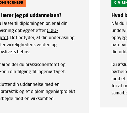
LOMINGENIØR
CIVIL
 lærer jeg på uddannelsen?
Hvad l
 læser til diplomingeniør, er al din
Når du l
visning opbygget efter
CDIO-
undervi
ptet
. Det betyder, at din undervisning
opbygge
jler virkelighedens verden og
naturvi
rvslivets behov.
din udd
 arbejder du praksisorienteret og
Du afsl
on i din tilgang til ingeniørfaget.
bachelo
med et 
slutter din uddannelse med en
for at 
iørpraktik og et diplomingeniørprojekt
samarbe
arbejde med en virksomhed.