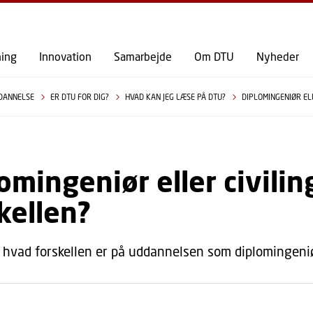
GÅ TIL PRIMÆRT INDHOLD (TRYK ENTER).
ning
Innovation
Samarbejde
Om DTU
Nyheder
DANNELSE
ER DTU FOR DIG?
HVAD KAN JEG LÆSE PÅ DTU?
DIPLOMINGENIØR EL
omingeniør eller civilin
kellen?
m, hvad forskellen er på uddannelsen som diplomingeniø