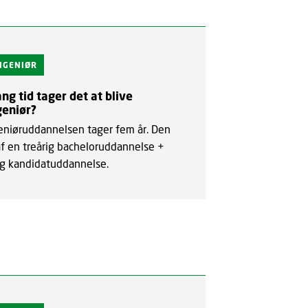
INGENIØR
ng tid tager det at blive
geniør?
geniøruddannelsen tager fem år. Den
af en treårig bacheloruddannelse +
ig kandidatuddannelse.