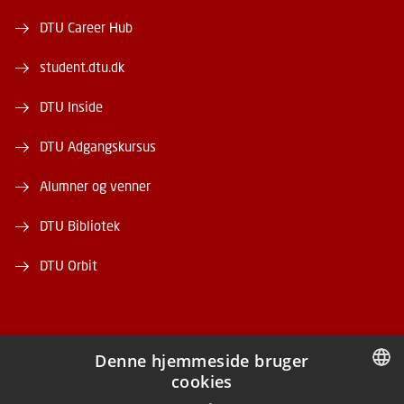
DTU Career Hub
student.dtu.dk
DTU Inside
DTU Adgangskursus
Alumner og venner
DTU Bibliotek
DTU Orbit
Denne hjemmeside bruger
cookies
FACEBOOK
DANISH