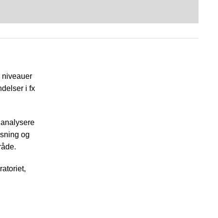
e niveauer
delser i fx
r analysere
øsning og
råde.
atoriet,