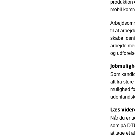
produktion 
mobil kommu
Arbejdsomr
til at arbe
skabe løsni
arbejde med
og udførels
Jobmuligh
Som kandida
alt fra sto
mulighed for
udenlandsk
Læs videre
Når du er u
som på DTU 
at tage et 