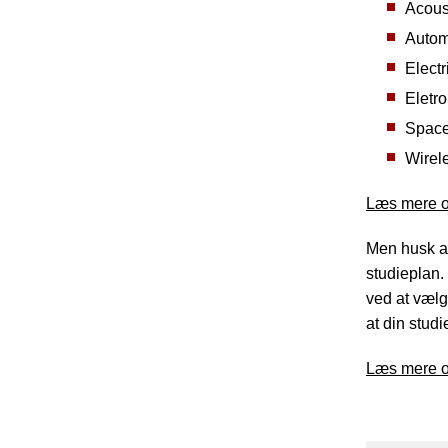
Acous
Autom
Elect
Eletro
Space
Wirel
Læs mere o
Men husk at
studieplan.
ved at vælg
at din stu
Læs mere o