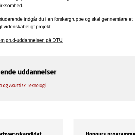
virksomhed.
tuderende indgår du i en forskergruppe og skal gennemføre et
t videnskabeligt projekt.
om ph.d-uddannelsen på DTU
nende uddannelser
d og Akustisk Teknologi
 erhvervskandidat
Honours programm