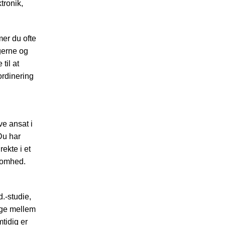
tronik,
er du ofte
ngerne og
til at
ordinering
ve ansat i
Du har
rekte i et
ksomhed.
.-studie,
lge mellem
tidig er