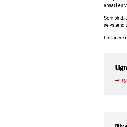
ansat i en 
Som ph.d.-s
selvstændig
Læs mere 
Lig
Ly
Bliv