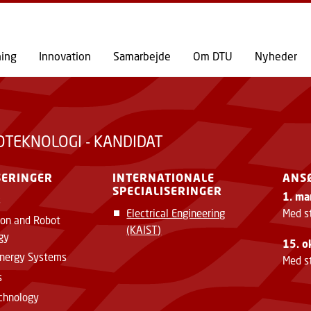
GÅ TIL PRIMÆRT INDHOLD (TRYK ENTER).
ning
Innovation
Samarbejde
Om DTU
Nyheder
OTEKNOLOGI - KANDIDAT
SERINGER
INTERNATIONALE
ANS
SPECIALISERINGER
1. ma
s
Electrical Engineering
Med s
on and Robot
(KAIST)
gy
15. o
Energy Systems
Med st
s
chnology