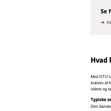
Se 
El
Hvad k
Med DTU’s k
kræves af f
videre og t
Typiske a
Den danske 