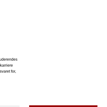
studerendes
karriere
varet for,