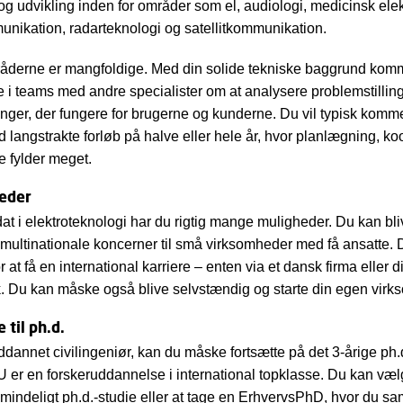
og udvikling inden for områder som el, audiologi, medicinsk elek
nikation, radarteknologi og satellitkommunikation.
åderne er mangfoldige. Med din solide tekniske baggrund komm
jde i teams med andre specialister om at analysere problemstilli
nger, der fungere for brugerne og kunderne. Du vil typisk komme 
 langstrakte forløb på halve eller hele år, hvor planlægning, ko
e fylder meget.
eder
t i elektroteknologi har du rigtig mange muligheder. Du kan bli
re multinationale koncerner til små virksomheder med få ansatte. 
 at få en international karriere – enten via et dansk firma eller di
. Du kan måske også blive selvstændig og starte din egen vir
 til ph.d.
ddannet civilingeniør, kan du måske fortsætte på det 3-årige ph.d
er en forskeruddannelse i international topklasse. Du kan væ
almindeligt ph.d.-studie eller at tage en ErhvervsPhD, hvor du sam