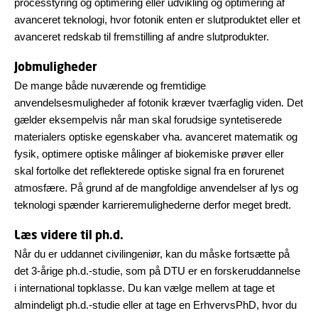
processtyring og optimering eller udvikling og optimering af
avanceret teknologi, hvor fotonik enten er slutproduktet eller et
avanceret redskab til fremstilling af andre slutprodukter.
Jobmuligheder
De mange både nuværende og fremtidige
anvendelsesmuligheder af fotonik kræver tværfaglig viden. Det
gælder eksempelvis når man skal forudsige syntetiserede
materialers optiske egenskaber vha. avanceret matematik og
fysik, optimere optiske målinger af biokemiske prøver eller
skal fortolke det reflekterede optiske signal fra en forurenet
atmosfære. På grund af de mangfoldige anvendelser af lys og
teknologi spænder karrieremulighederne derfor meget bredt.
Læs videre til ph.d.
Når du er uddannet civilingeniør, kan du måske fortsætte på
det 3-årige ph.d.-studie, som på DTU er en forskeruddannelse
i international topklasse. Du kan vælge mellem at tage et
almindeligt ph.d.-studie eller at tage en ErhvervsPhD, hvor du