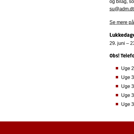
og bilag, s
su@adm.dt
Se mere på 
Lukkedag
29. juni – 
Obs! Telef
Uge 27
Uge 30
Uge 31
Uge 3
Uge 3