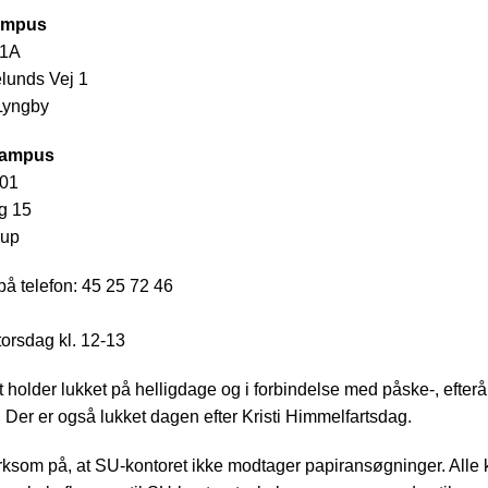
ampus
01A
lunds Vej 1
Lyngby
Campus
.01
g 15
rup
på telefon: 45 25 72 46
torsdag kl. 12-13
 holder lukket på helligdage og i forbindelse med påske-, efterå
e. Der er også lukket dagen efter Kristi Himmelfartsdag.
om på, at SU-kontoret ikke modtager papiransøgninger. Alle k