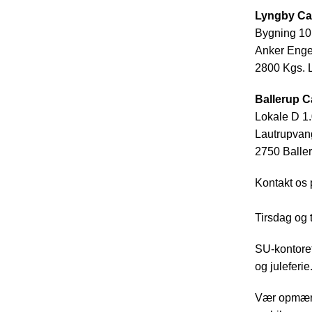
Lyngby C
Bygning 1
Anker Enge
2800 Kgs. 
Ballerup 
Lokale D 1
Lautrupvan
2750 Balle
Kontakt os 
Tirsdag og 
SU-kontoret
og juleferi
Vær opmærks