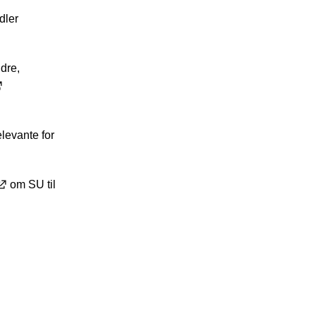
dler
ldre,
levante for
om SU til