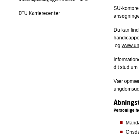
SU-kontore
DTU Karrierecenter
ansøgninge
Du kan find
handicappe
og
www.un
Information
dit studium
Vær opmær
ungdomsud
Åbningst
Personlige h
Manda
Onsda