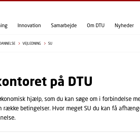
GÅ TIL PRIMÆRT INDHOLD (TRYK ENTER).
ning
Innovation
Samarbejde
Om DTU
Nyheder
DANNELSE
VEJLEDNING
SU
kontoret på DTU
økonomisk hjælp, som du kan søge om i forbindelse me
n række betingelser. Hvor meget SU du kan få afhænge
nelse.