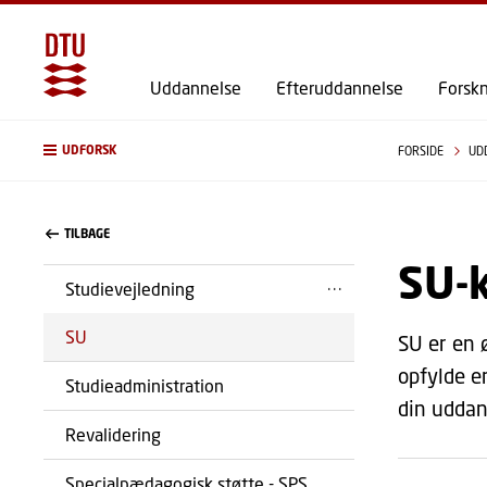
Uddannelse
Efteruddannelse
Forsk
UDFORSK
FORSIDE
UD
TILBAGE
SU-
Studievejledning
SU
SU er en 
opfylde e
Studieadministration
din uddan
Revalidering
Specialpædagogisk støtte - SPS