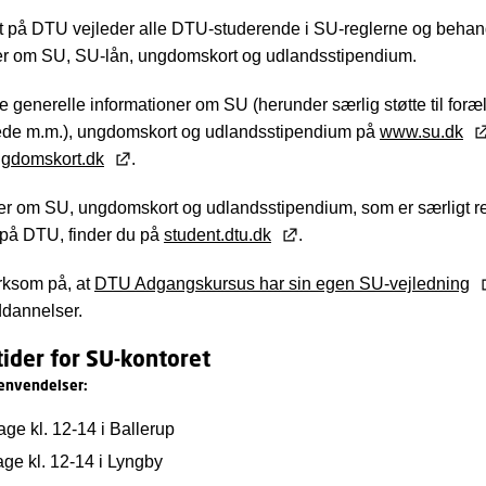
t på DTU vejleder alle DTU-studerende i SU-reglerne og behan
r om SU, SU-lån, ungdomskort og udlandsstipendium.
e generelle informationer om SU (herunder særlig støtte til foræ
de m.m.), ungdomskort og udlandsstipendium på
www.su.dk
gdomskort.dk
.
er om SU, ungdomskort og udlandsstipendium, som er særligt re
 på DTU, finder du på
student.dtu.dk
.
ksom på, at
DTU Adgangskursus har sin egen SU-vejledning
dannelser.
ider for SU-kontoret
envendelser:
ge kl. 12-14 i Ballerup
ge kl. 12-14 i Lyngby