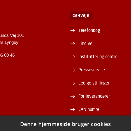
GENVEJE
Telefonbog
unds Vej 101
ns Lyngby
Find vej
06 09 46
Institutter og centre
Presseservice
Ledige stillinger
For leverandører
EAN numre
Webshop
Denne hjemmeside bruger cookies