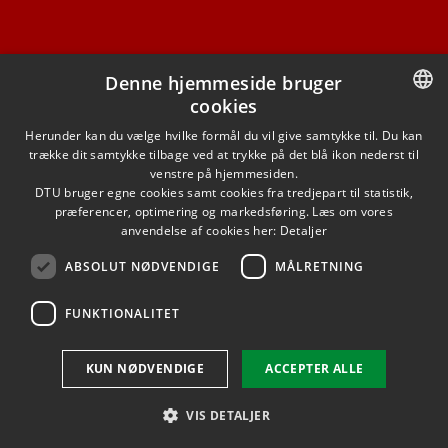
Denne hjemmeside bruger
cookies
FACEBOOK
DANISH
Herunder kan du vælge hvilke formål du vil give samtykke til. Du kan
trække dit samtykke tilbage ved at trykke på det blå ikon nederst til
INSTAGRAM
DANISH
venstre på hjemmesiden.
DTU bruger egne cookies samt cookies fra tredjepart til statistik,
ENGLISH
præferencer, optimering og markedsføring. Læs om vores
LINKEDIN
anvendelse af cookies her:
Detaljer
ABSOLUT NØDVENDIGE
MÅLRETNING
YOUTUBE
FUNKTIONALITET
Brug af personoplysninger
KUN NØDVENDIGE
ACCEPTER ALLE
Cookieoversigt
Tilgængelighedserklæring
VIS DETALJER