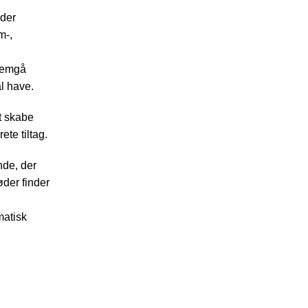
dder
m-,
nnemgå
l have.
t skabe
te tiltag.
nde, der
øder finder
matisk