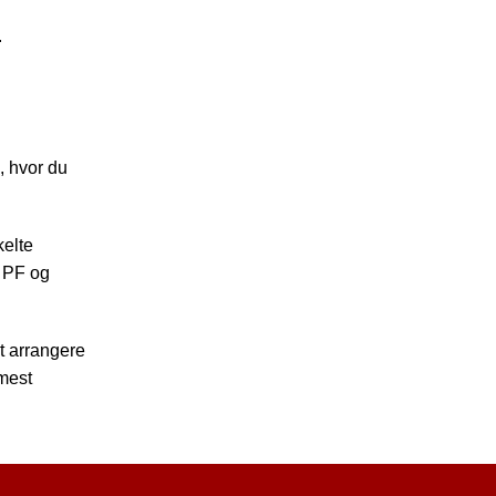
.
, hvor du
kelte
i PF og
t arrangere
mmest