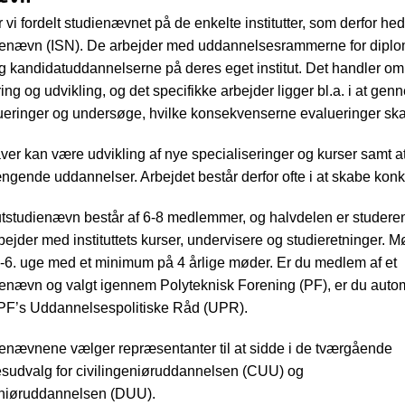
vi fordelt studienævnet på de enkelte institutter, som derfor he
dienævn (ISN). De arbejder med uddannelsesrammerne for diplo
g kandidatuddannelserne på deres eget institut. Det handler om
ring og udvikling, og det specifikke arbejder ligger bl.a. i at ge
eringer og undersøge, hvilke konsekvenserne evalueringer ska
er kan være udvikling af nye specialiseringer og kurser samt a
nde uddannelser. Arbejdet består derfor ofte i at skabe konkre
tutstudienævn består af 6-8 medlemmer, og halvdelen er studere
jder med instituttets kurser, undervisere og studieretninger. M
.-6. uge med et minimum på 4 årlige møder. Er du medlem af et
dienævn og valgt igennem Polyteknisk Forening (PF), er du auto
PF’s Uddannelsespolitiske Råd (UPR).
dienævnene vælger repræsentanter til at sidde i de tværgående
sudvalg for civilingeniøruddannelsen (CUU) og
niøruddannelsen (DUU).